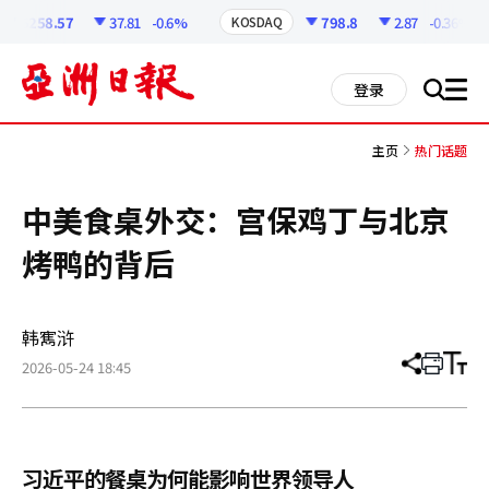
코
인
6258.57
37.81
-0.6%
798.8
2.87
-0.36%
KOSDAQ
정
보
all
登录
搜
men
索
主页
热门话题
中美食桌外交：宫保鸡丁与北京
烤鸭的背后
韩寯浒
2026-05-24 18:45
分
打
调
享
印
整
文
大
章
小
习近平的餐桌为何能影响世界领导人