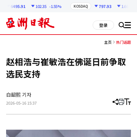
코
인
6495.91
102.35
-1.55%
797.93
1.66
-0.2
KOSDAQ
정
보
all
登录
搜
men
索
主页
热门话题
赵相浩与崔敏浩在佛诞日前争取
选民支持
白韶熙 기자
2026-05-16 15:37
分
打
调
享
印
整
文
大
章
小