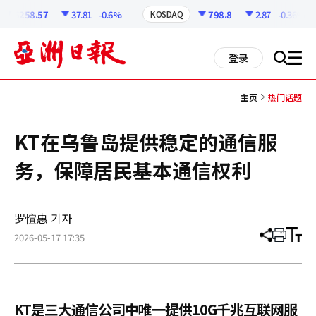
코
인
6258.57
37.81
-0.6%
798.8
2.87
-0.36%
KOSDAQ
정
보
all
登录
搜
men
索
主页
热门话题
KT在乌鲁岛提供稳定的通信服
务，保障居民基本通信权利
罗愃惠 기자
2026-05-17 17:35
分
打
调
享
印
整
文
大
章
小
KT是三大通信公司中唯一提供10G千兆互联网服