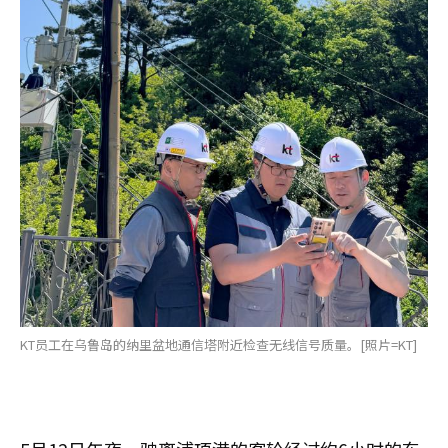
KT员工在乌鲁岛的纳里盆地通信塔附近检查无线信号质量。[照片=KT]