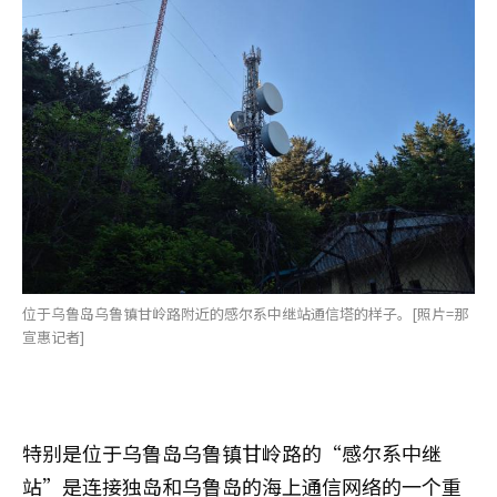
位于乌鲁岛乌鲁镇甘岭路附近的感尔系中继站通信塔的样子。[照片=那
宣惠记者]
特别是位于乌鲁岛乌鲁镇甘岭路的“感尔系中继
站”是连接独岛和乌鲁岛的海上通信网络的一个重