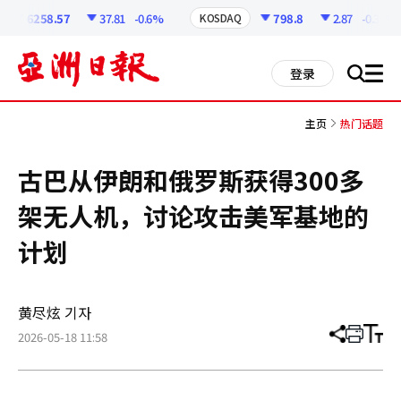
코
인
6258.57
37.81
-0.6%
798.8
2.87
-0.36%
KOSDAQ
정
보
all
登录
搜
men
索
主页
热门话题
古巴从伊朗和俄罗斯获得300多
架无人机，讨论攻击美军基地的
计划
黄尽炫 기자
2026-05-18 11:58
分
打
调
享
印
整
文
大
章
小