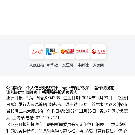
人民日报
新华社
文汇网
中新社
人民网
公司简介
个人信息处理方针
青少年保护政策
著作权规定
新闻稿件投诉负责人
读者提供新闻线索
亚洲日报
刊号 : 서울,아04336
注册日期 : 2014年12月29日
《亚洲
|
|
|
日报》发行人及总编辑 : 郭永吉、梁圭铉
地址 : 首尔市
钟路区钟路5
|
街13号三共大厦11楼
创刊日期 : 2007年11月15日
青少年保护负责
|
|
人 : 王海纳 电话 : 02-739-2171
《亚洲日报》将遵守互联网新闻委员会制定的伦理纲领。
本网站所
|
刊登的各种新闻、信息和各种专题专栏内容, 均受《著作权法》
保护,