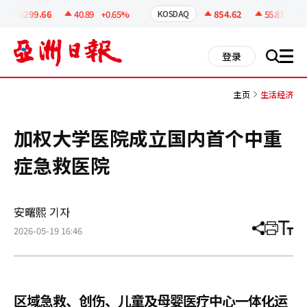
코
인
6299.66
40.89
+0.65%
854.62
55.81
+6.99
KOSDAQ
정
보
all
登录
搜
men
索
主页
生活经济
加权大学医院成立国内首个中重
症急救医院
安曙熙 기자
2026-05-19 16:46
分
打
调
享
印
整
文
大
章
小
区域急救、创伤、儿童及母婴医疗中心一体化运