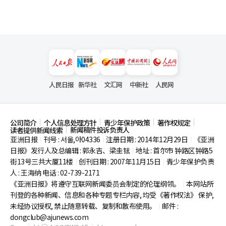
人民日报
新华社
文汇网
中新社
人民网
公司简介
个人信息处理方针
青少年保护政策
著作权规定
新闻稿件投诉负责人
读者提供新闻线索
亚洲日报
刊号 : 서울,아04336
注册日期 : 2014年12月29日
《亚洲
|
|
|
日报》发行人及总编辑 : 郭永吉、梁圭铉
地址 : 首尔市
钟路区钟路5
|
街13号三共大厦11楼
创刊日期 : 2007年11月15日
青少年保护负责
|
|
人 : 王海纳 电话 : 02-739-2171
《亚洲日报》将遵守互联网新闻委员会制定的伦理纲领。
本网站所
|
刊登的各种新闻、信息和各种专题专栏内容, 均受《著作权法》
保护,
未经协议授权, 禁止随意转载、复制和散布使用。
邮件 :
|
dongclub@ajunews.com