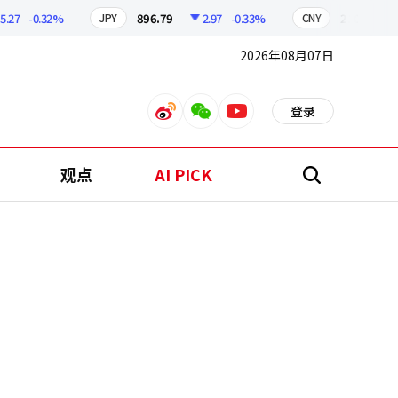
-0.32%
896.79
2.97
-0.33%
210.52
0.
JPY
CNY
2026年08月07日
登录
weibo
weixin
youtube
观点
AI PICK
搜
索