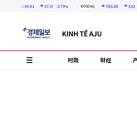
코
인
6249.01
47.37
-0.75%
793.05
8.62
-1.
I
KOSDAQ
정
보
时政
财经
all
menu