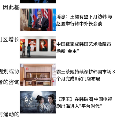
，因此基
消息：王毅有望下月访韩 与
赵显举行韩中外长会谈
门区增长
中国藏家成韩国艺术收藏市
场新"金主"
规划或协
霸王茶姬持续深耕韩国市场 3
个月完成8家门店布局
者的咨询
《逐玉》在韩破圈 中国电视
剧出海进入"平台时代"
时涌动的