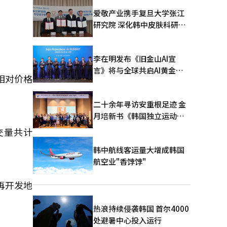
爱敬产业携手复旦大学张江
研究院 深化韩中皮肤科研合
作
李在明发布《旧金山AI宣
言》将与全球共启AI黄金时
相对价格
代
二十余年寻访安重根足迹 金
月培新书《韩国独立运动圣
地：向旅顺口追问历史》出
交量共计
版
韩中航线客运量大增成韩国
航空业"香饽饽"
再开发地
热浪持续侵袭韩国 首尔4000
处避暑中心投入运行