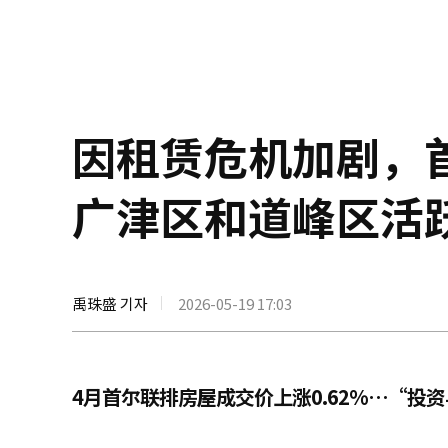
因租赁危机加剧，
广津区和道峰区活
禹珠盛 기자
2026-05-19 17:03
4月首尔联排房屋成交价上涨0.62%…“投