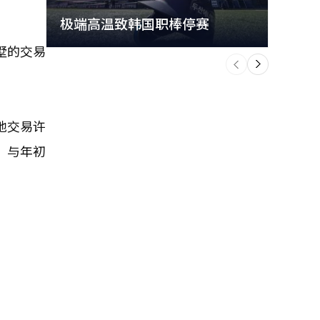
极端高温致韩国职棒停赛
首尔
墅的交易
个
前
一
下
地交易许
，与年初