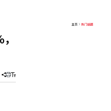
主页
热门话题
%，
分
打
调
享
印
整
文
大
章
小