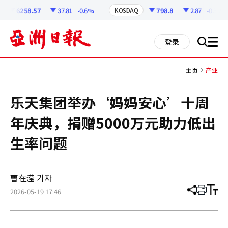
코
인
6258.57
37.81
-0.6%
798.8
2.87
-0.36%
KOSDAQ
정
보
all
登录
搜
men
索
主页
产业
乐天集团举办‘妈妈安心’十周
年庆典，捐赠5000万元助力低出
生率问题
曺在滢 기자
2026-05-19 17:46
分
打
调
享
印
整
文
大
章
小