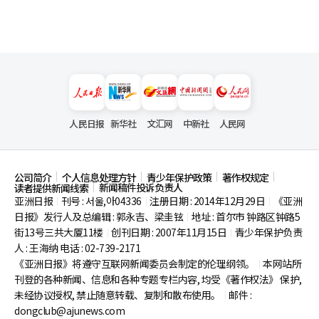
人民日报
新华社
文汇网
中新社
人民网
公司简介
个人信息处理方针
青少年保护政策
著作权规定
新闻稿件投诉负责人
读者提供新闻线索
亚洲日报
刊号 : 서울,아04336
注册日期 : 2014年12月29日
《亚洲
|
|
|
日报》发行人及总编辑 : 郭永吉、梁圭铉
地址 : 首尔市
钟路区钟路5
|
街13号三共大厦11楼
创刊日期 : 2007年11月15日
青少年保护负责
|
|
人 : 王海纳 电话 : 02-739-2171
《亚洲日报》将遵守互联网新闻委员会制定的伦理纲领。
本网站所
|
刊登的各种新闻、信息和各种专题专栏内容, 均受《著作权法》
保护,
未经协议授权, 禁止随意转载、复制和散布使用。
邮件 :
|
dongclub@ajunews.com