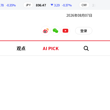
-0.35%
896.47
3.29
-0.37%
210.45
0.51
JPY
CNY
2026年08月07日
登录
weibo
weixin
youtube
观点
AI PICK
搜
索