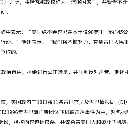
0日）之际，将哈瓦那政权称为“流氓国家”，并警告不允
活动。
辞中表示：“美国绝不会容忍在本土仅90英里（约145
怖行动。”他还表示：“我们将不懈努力，直到古巴人民
所争取的。”
了政治自由，拒绝进行公正选举，并压制反对声音。他还
，美国政府于18日将11名古巴官员及古巴情报局（DI
又以1996年古巴流亡者团体飞机被击落事件为由，对包括
诉讼，指控内容包括谋杀、共谋杀害美国人和破坏飞机等