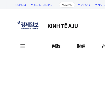
코
인
6249.54
46.84
-0.74%
792.17
9.5
-1.1
I
KOSDAQ
정
보
时政
财经
all
menu