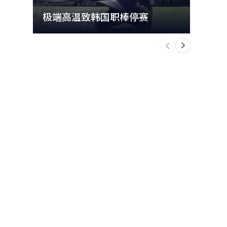
极端高温致韩国职棒停赛
首尔
个
前
一
下