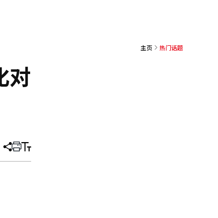
主页
热门话题
化对
分
打
调
享
印
整
文
大
章
小