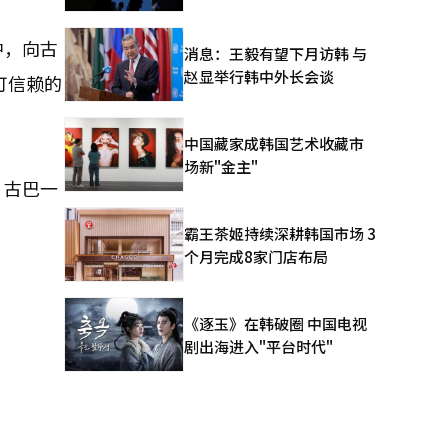
中，向古
消息：王毅有望下月访韩 与
赵显举行韩中外长会谈
可信赖的
中国藏家成韩国艺术收藏市
场新"金主"
。古巴一
霸王茶姬持续深耕韩国市场 3
个月完成8家门店布局
《逐玉》在韩破圈 中国电视
剧出海进入"平台时代"