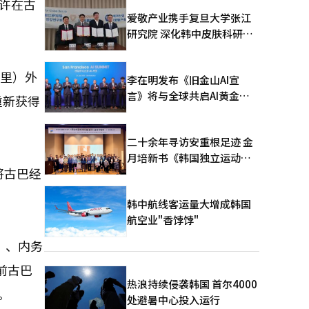
许在古
爱敬产业携手复旦大学张江
研究院 深化韩中皮肤科研合
作
公里）外
李在明发布《旧金山AI宣
言》将与全球共启AI黄金时
重新获得
代
二十余年寻访安重根足迹 金
月培新书《韩国独立运动圣
将古巴经
地：向旅顺口追问历史》出
版
韩中航线客运量大增成韩国
航空业"香饽饽"
）、内务
前古巴
热浪持续侵袭韩国 首尔4000
。
处避暑中心投入运行