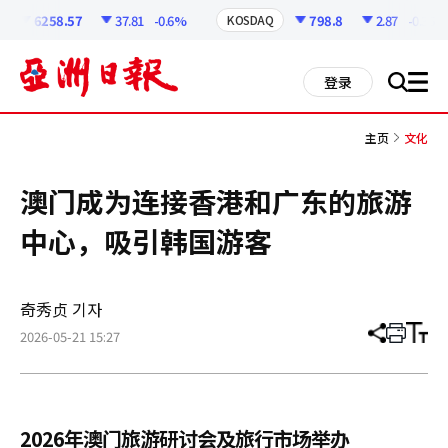
코
인
6258.57
37.81
-0.6%
798.8
2.87
-0.36%
KOSDAQ
정
보
all
登录
搜
men
索
主页
文化
澳门成为连接香港和广东的旅游
中心，吸引韩国游客
奇秀贞 기자
2026-05-21 15:27
分
打
调
享
印
整
文
大
章
小
2026年澳门旅游研讨会及旅行市场举办