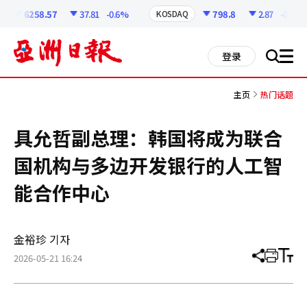
코
인
6258.57
37.81
-0.6%
798.8
2.87
-0.36%
KOSDAQ
정
보
all
登录
搜
men
索
主页
热门话题
具允哲副总理：韩国将成为联合
国机构与多边开发银行的人工智
能合作中心
金裕珍 기자
2026-05-21 16:24
分
打
调
享
印
整
文
大
章
小