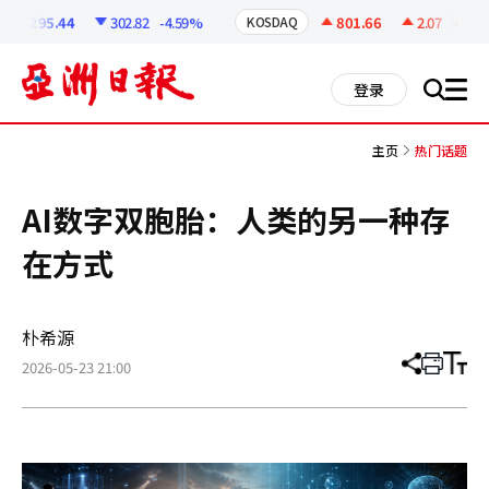
코
인
6295.44
302.82
-4.59%
801.66
2.07
+0.26%
KOSDAQ
정
보
all
登录
搜
men
索
主页
热门话题
AI数字双胞胎：人类的另一种存
在方式
朴希源
2026-05-23 21:00
分
打
调
享
印
整
文
大
章
小