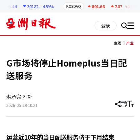
코
인
6295.44
302.82
-4.59%
801.66
2.07
+0.26%
KOSDAQ
정
보
all
登录
搜
men
索
主页
产业
G市场将停止Homeplus当日配
送服务
洪承完 기자
2026-05-28 10:21
分
打
调
享
印
整
文
大
章
小
运营近10年的当日配送服务将于下月结束