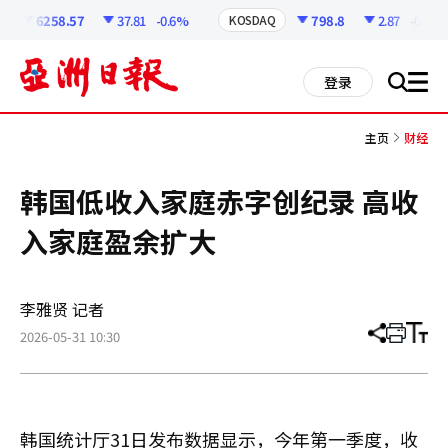
코
인
6258.57
37.81
-0.6%
798.8
2.87
-0.36%
KOSDAQ
정
보
all
登录
搜
men
索
主页
财经
韩国低收入家庭赤字创纪录 高收
入家庭盈余扩大
李雅贤 记者
2026-05-31 10:30
分
打
调
享
印
整
文
大
章
小
韩国统计厅31日发布数据显示，今年第一季度，收