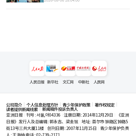
人民日报
新华社
文汇网
中新社
人民网
公司简介
个人信息处理方针
青少年保护政策
著作权规定
新闻稿件投诉负责人
读者提供新闻线索
亚洲日报
刊号 : 서울,아04336
注册日期 : 2014年12月29日
《亚洲
|
|
|
日报》发行人及总编辑 : 郭永吉、梁圭铉
地址 : 首尔市
钟路区钟路5
|
街13号三共大厦11楼
创刊日期 : 2007年11月15日
青少年保护负责
|
|
人 : 王海纳 电话 : 02-739-2171