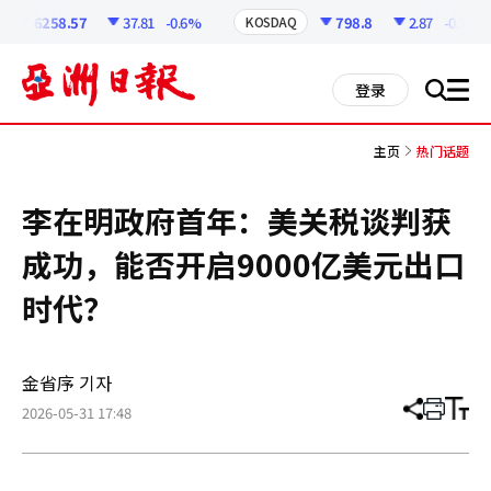
코
인
6258.57
37.81
-0.6%
798.8
2.87
-0.36%
KOSDAQ
정
보
all
登录
搜
men
索
主页
热门话题
李在明政府首年：美关税谈判获
成功，能否开启9000亿美元出口
时代？
金省序 기자
2026-05-31 17:48
分
打
调
享
印
整
文
大
章
小