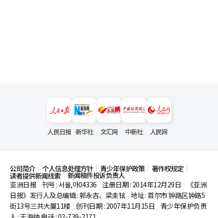
人民日报
新华社
文汇网
中新社
人民网
公司简介
个人信息处理方针
青少年保护政策
著作权规定
新闻稿件投诉负责人
读者提供新闻线索
亚洲日报
刊号 : 서울,아04336
注册日期 : 2014年12月29日
《亚洲
|
|
|
日报》发行人及总编辑 : 郭永吉、梁圭铉
地址 : 首尔市
钟路区钟路5
|
街13号三共大厦11楼
创刊日期 : 2007年11月15日
青少年保护负责
|
|
人 : 王海纳 电话 : 02-739-2171