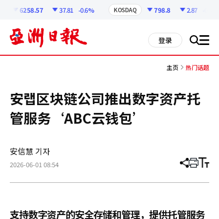
코
인
6258.57
37.81
-0.6%
798.8
2.87
-0.36%
KOSDAQ
정
보
all
登录
搜
men
索
主页
热门话题
安랩区块链公司推出数字资产托
管服务‘ABC云钱包’
安信慧 기자
2026-06-01 08:54
分
打
调
享
印
整
文
大
章
小
支持数字资产的安全存储和管理，提供托管服务