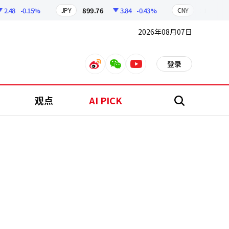
48
-0.15%
899.76
3.84
-0.43%
210.96
0
JPY
CNY
2026年08月07日
登录
weibo
weixin
youtube
观点
AI PICK
搜
索