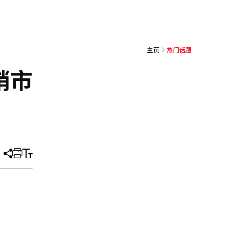
主页
热门话题
销市
分
打
调
享
印
整
文
大
章
小