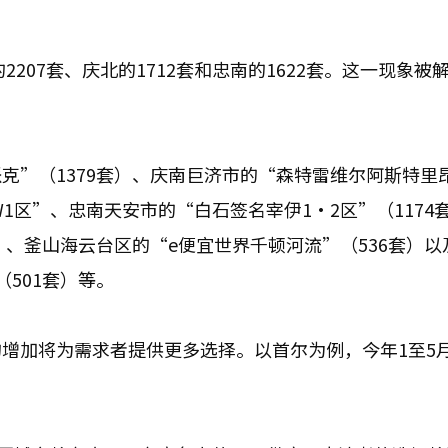
2207套、庆北的1712套和忠南的1622套。这一现象被
。
克”（1379套）、庆南巨济市的“森特雷维尔阿斯特里
1区”、忠南天安市的“白石签名宰伊1·2区”（1174
）、釜山海云台区的“e便宜世界千顿河流”（536套）以
501套）等。
增加将为需求者提供更多选择。以首尔为例，今年1至5
。