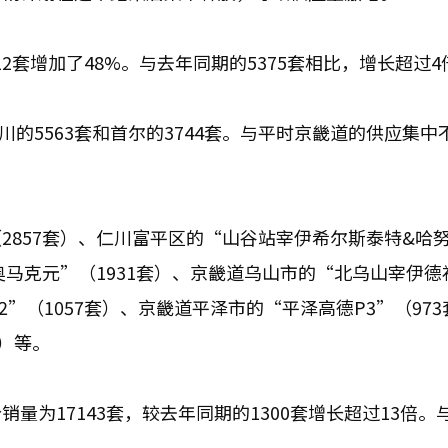
12套增加了48%。与去年同期的5375套相比，增长超过4
川的5563套和首尔的3744套。与平时京畿道的供应集中
2857套）、仁川富平区的“山谷站宰伊希尔斯泰特&哈
奥马克元”（1931套）、京畿道乌山市的“北乌山宰伊德
2”（1057套）、京畿道平泽市的“平泽高德P3”（97
）等。
量为17143套，较去年同期的1300套增长超过13倍。