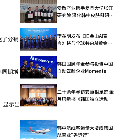
爱敬产业携手复旦大学张江
研究院 深化韩中皮肤科研合
作
李在明发布《旧金山AI宣
迟了分销
言》将与全球共启AI黄金时
代
韩国国民年金参与投资中国
年同期增
自动驾驶企业Momenta
二十余年寻访安重根足迹 金
月培新书《韩国独立运动圣
间，显示出
地：向旅顺口追问历史》出
版
韩中航线客运量大增成韩国
航空业"香饽饽"