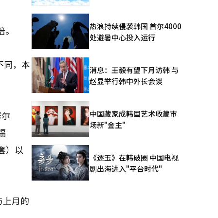
热浪持续侵袭韩国 首尔4000
倍。
处避暑中心投入运行
不同，本
消息：王毅有望下月访韩 与
赵显举行韩中外长会谈
中国藏家成韩国艺术收藏市
努尔
场新"金主"
福
3套）以
《逐玉》在韩破圈 中国电视
剧出海进入"平台时代"
与上月的