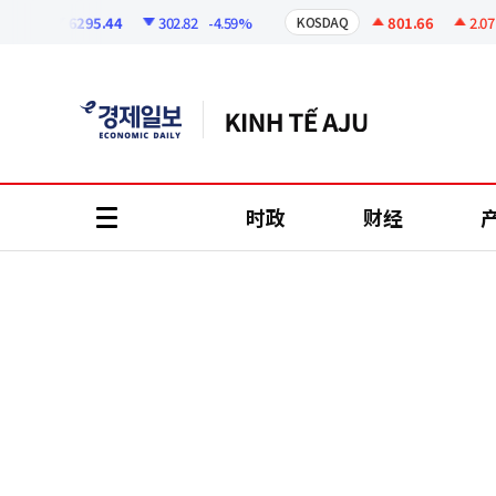
코
인
6295.44
302.82
-4.59%
801.66
2.07
+0
I
KOSDAQ
정
보
时政
财经
all
menu