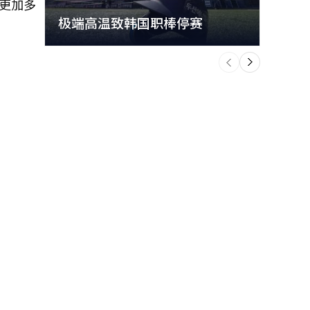
更加多
极端高温致韩国职棒停赛
首尔
个
前
一
下