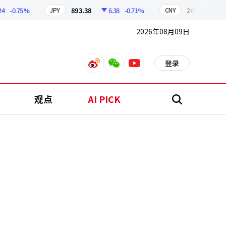
-0.75%
893.38
6.38
-0.71%
209.17
1.79
JPY
CNY
2026年08月09日
登录
weibo
weixin
youtube
观点
AI PICK
搜
索