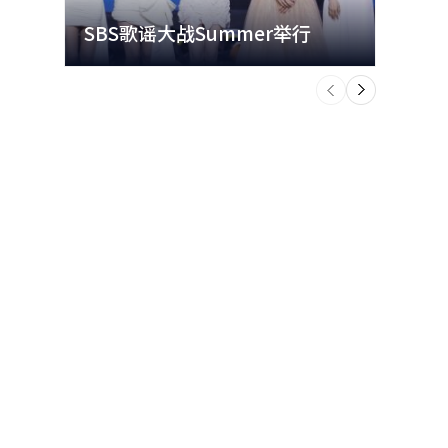
SBS歌谣大战Summer举行
玩水
个
前
一
下