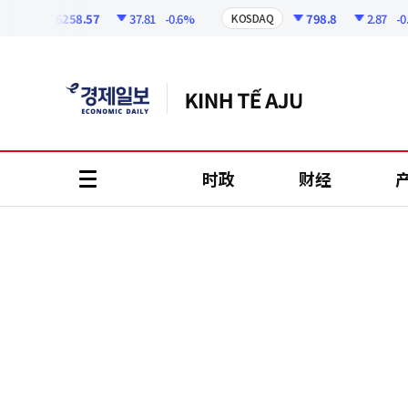
코
인
6258.57
37.81
-0.6%
798.8
2.87
-0.36
I
KOSDAQ
정
보
时政
财经
all
menu