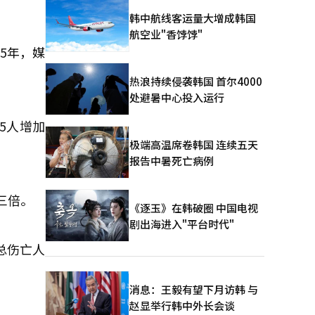
韩中航线客运量大增成韩国
航空业"香饽饽"
5年，媒
热浪持续侵袭韩国 首尔4000
处避暑中心投入运行
15人增加
极端高温席卷韩国 连续五天
报告中暑死亡病例
三倍。
《逐玉》在韩破圈 中国电视
剧出海进入"平台时代"
总伤亡人
消息：王毅有望下月访韩 与
赵显举行韩中外长会谈