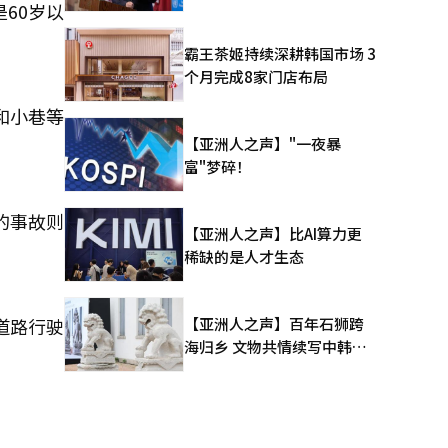
60岁以
霸王茶姬持续深耕韩国市场 3
个月完成8家门店布局
和小巷等
【亚洲人之声】"一夜暴
富"梦碎！
的事故则
【亚洲人之声】比AI算力更
稀缺的是人才生态
【亚洲人之声】百年石狮跨
道路行驶
海归乡 文物共情续写中韩人
文新篇