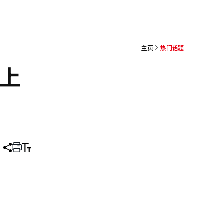
主页
热门话题
以上
分
打
调
享
印
整
文
大
章
小