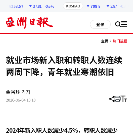
코
인
6258.57
37.81
-0.6%
798.8
2.87
-0.36%
KOSDAQ
정
보
all
登录
搜
men
索
主页
热门话题
就业市场新入职和转职人数连续
两周下降，青年就业寒潮依旧
金裕珍 기자
2026-06-04 13:18
分
打
调
享
印
整
文
大
章
小
2024年新入职人数减少4.5%，转职人数减少