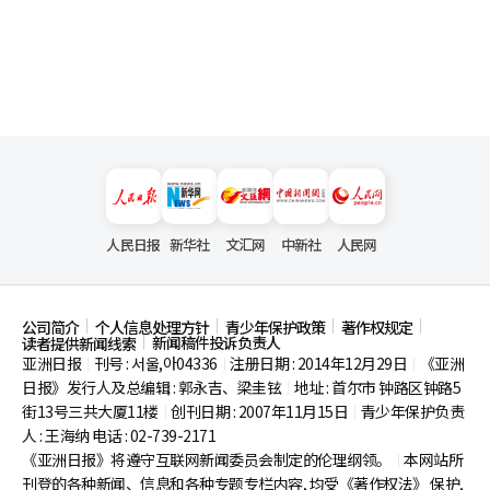
人民日报
新华社
文汇网
中新社
人民网
公司简介
个人信息处理方针
青少年保护政策
著作权规定
新闻稿件投诉负责人
读者提供新闻线索
亚洲日报
刊号 : 서울,아04336
注册日期 : 2014年12月29日
《亚洲
|
|
|
日报》发行人及总编辑 : 郭永吉、梁圭铉
地址 : 首尔市
钟路区钟路5
|
街13号三共大厦11楼
创刊日期 : 2007年11月15日
青少年保护负责
|
|
人 : 王海纳 电话 : 02-739-2171
《亚洲日报》将遵守互联网新闻委员会制定的伦理纲领。
本网站所
|
刊登的各种新闻、信息和各种专题专栏内容, 均受《著作权法》
保护,