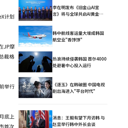
李在明发布《旧金山AI宣
言》将与全球共启AI黄金时
eX计划
代
韩中航线客运量大增成韩国
航空业"香饽饽"
在JP摩
总裁格
热浪持续侵袭韩国 首尔4000
处避暑中心投入运行
《逐玉》在韩破圈 中国电视
市前举行
剧出海进入"平台时代"
本月底上
消息：王毅有望下月访韩 与
赵显举行韩中外长会谈
市首次