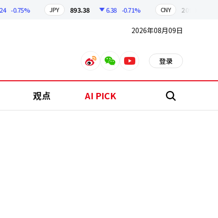
-0.75%
893.38
6.38
-0.71%
209.17
1.79
JPY
CNY
2026年08月09日
登录
weibo
weixin
youtube
观点
AI PICK
搜
索