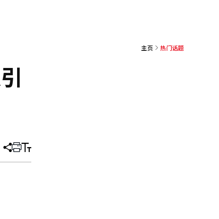
主页
热门话题
吸引
分
打
调
享
印
整
文
大
章
小