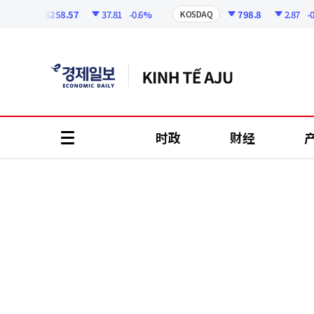
코
인
6258.57
37.81
-0.6%
798.8
2.87
-0.36
I
KOSDAQ
정
보
时政
财经
all
menu