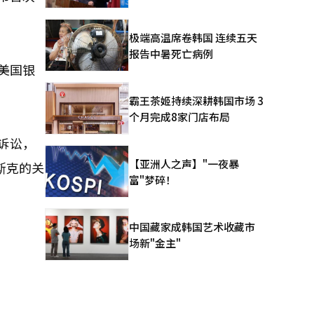
极端高温席卷韩国 连续五天
报告中暑死亡病例
美国银
霸王茶姬持续深耕韩国市场 3
个月完成8家门店布局
诉讼，
【亚洲人之声】"一夜暴
斯克的关
富"梦碎！
中国藏家成韩国艺术收藏市
场新"金主"