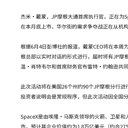
杰米·戴蒙，JP摩根大通首席执行官，正在为Spa
在本月底上市，华尔街的需求争夺战正在从机
根据6月4日彭博社的报道，戴蒙CEO将在本周为J
根总部以实时对话的形式进行，届时将有JP摩根
温·肖特韦尔和首席财务官布雷特·约翰逊共
此次活动将在美国26个州约90个JP摩根分行
投资者说明会是常规程序，但此次活动因全国
SpaceX是由埃隆·马斯克领导的火箭、卫星和
市，预计其企业价值约为1.8万亿美元（约合2