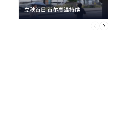
立秋首日 首尔高温持续
极端
个
前
一
下