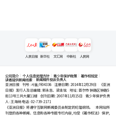
人民日报
新华社
文汇网
中新社
人民网
公司简介
个人信息处理方针
青少年保护政策
著作权规定
新闻稿件投诉负责人
读者提供新闻线索
亚洲日报
刊号 : 서울,아04336
注册日期 : 2014年12月29日
《亚洲
|
|
|
日报》发行人及总编辑 : 郭永吉、梁圭铉
地址 : 首尔市
钟路区钟路5
|
街13号三共大厦11楼
创刊日期 : 2007年11月15日
青少年保护负责
|
|
人 : 王海纳 电话 : 02-739-2171
《亚洲日报》将遵守互联网新闻委员会制定的伦理纲领。
本网站所
|
刊登的各种新闻、信息和各种专题专栏内容, 均受《著作权法》
保护,