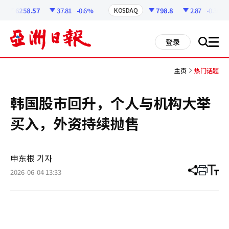
코
인
6258.57
37.81
-0.6%
798.8
2.87
-0.36%
KOSDAQ
정
보
all
登录
搜
men
索
主页
热门话题
韩国股市回升，个人与机构大举
买入，外资持续抛售
申东根 기자
2026-06-04 13:33
分
打
调
享
印
整
文
大
章
小