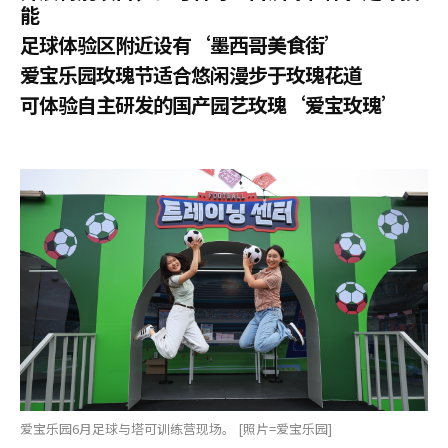
能
足球体验区附近设有‘墨西哥美食街’
爱宝乐园玫瑰节适合悠闲漫步于玫瑰花道
可体验自主研发的国产园艺玫瑰‘爱宝玫瑰’
爱宝乐园6月足球与塔可训练营现场。 [照片=爱宝乐园]