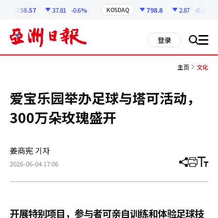
코
인
6258.57
37.81
-0.6%
798.8
2.87
-0.36%
KOSDAQ
정
보
all
登录
搜
men
索
主页
文化
爱宝乐园举办足球与塔可活动，
300万朵玫瑰盛开
姜商宪 기자
2026-06-04 17:06
分
打
调
享
印
整
文
大
章
小
开展特别项目，参与者可亲自训练和体验足球技