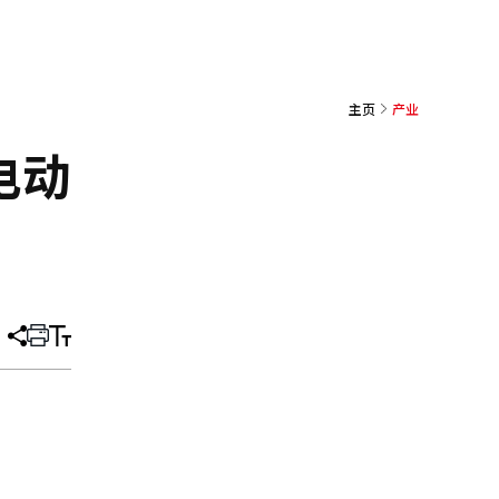
主页
产业
电动
分
打
调
享
印
整
文
大
章
小