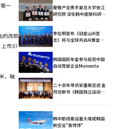
的第一
爱敬产业携手复旦大学张江
研究院 深化韩中皮肤科研合
作
李在明发布《旧金山AI宣
出的改款
言》将与全球共启AI黄金时
上市37
代
韩国国民年金参与投资中国
自动驾驶企业Momenta
毫米，轴
二十余年寻访安重根足迹 金
月培新书《韩国独立运动圣
地：向旅顺口追问历史》出
版
韩中航线客运量大增成韩国
航空业"香饽饽"