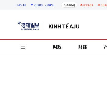
코
인
6345.18
253.08
-3.84%
813.02
13.43
+
I
KOSDAQ
정
보
时政
财经
all
menu