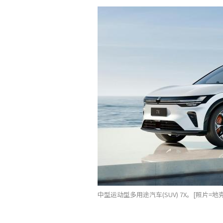
中型运动型多用途汽车(SUV) 7X。[照片=地