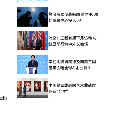
热浪持续侵袭韩国 首尔4000
处避暑中心投入运行
消息：王毅有望下月访韩 与
赵显举行韩中外长会谈
李在明将访美德及南美三国
密集会晤全球AI企业巨头
中国藏家成韩国艺术收藏市
场新"金主"
x和