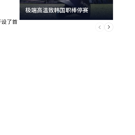
极端高温致韩国职棒停赛
首尔
开设了首
个
前
一
下