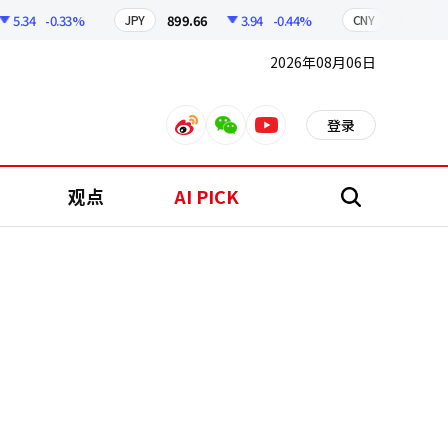
34
-0.33%
899.66
3.94
-0.44%
210.29
JPY
CNY
2026年08月06日
登录
weibo
weixin
youtube
观点
AI PICK
搜
索