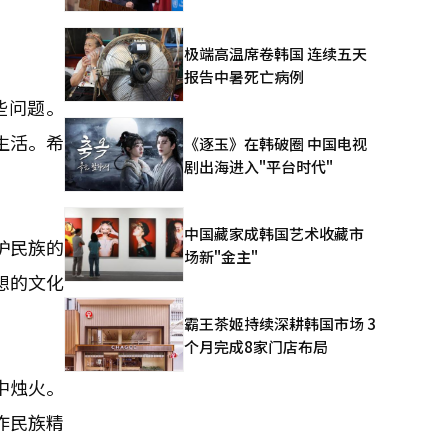
极端高温席卷韩国 连续五天
报告中暑死亡病例
些问题。
生活。希
《逐玉》在韩破圈 中国电视
剧出海进入"平台时代"
中国藏家成韩国艺术收藏市
护民族的
场新"金主"
想的文化
霸王茶姬持续深耕韩国市场 3
个月完成8家门店布局
中烛火。
作民族精