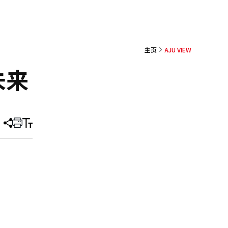
主页
AJU VIEW
未来
分
打
调
享
印
整
文
大
章
小