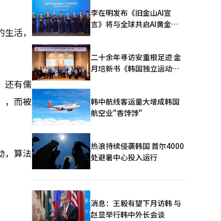
李在明发布《旧金山AI宣
言》将与全球共启AI黄金时
的生活，
代
二十余年寻访安重根足迹 金
月培新书《韩国独立运动圣
地：向旅顺口追问历史》出
，还有儒
版
》，而被
韩中航线客运量大增成韩国
航空业"香饽饽"
热浪持续侵袭韩国 首尔4000
动，算法
处避暑中心投入运行
消息：王毅有望下月访韩 与
赵显举行韩中外长会谈