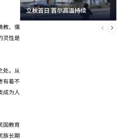
立秋首日 首尔高温持续
极端
个
前
佛教、儒
一
下
的灵性是
之处。从
考有着不
类成为人
民国教育
民族长期