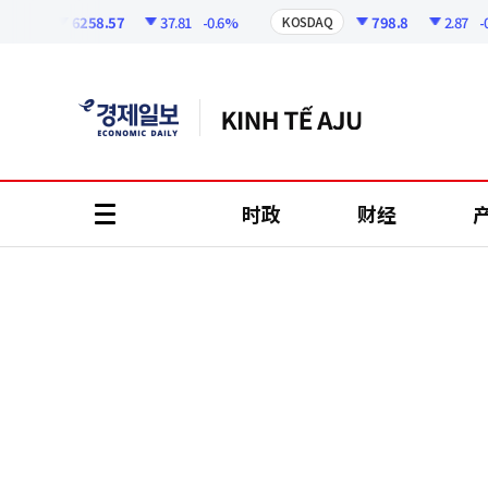
코
인
6258.57
37.81
-0.6%
798.8
2.87
-0.36
I
KOSDAQ
정
보
时政
财经
all
menu