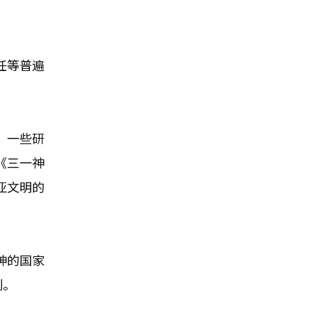
任等普遍
。一些研
《三一神
亚文明的
神的国家
刻。