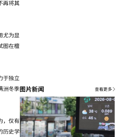
不再将其
用尤为显
试图在檀
力于独立
满洲冬季
图片新闻
查看更多
为，仅有
的历史学