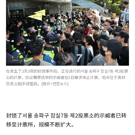
在发生了2天3夜的封锁事件后，正在进行的서울 송파구 잠실7동 제2投票
소的计票，抗议舞弊选举的示威者在5日要求停止计票，地点位于奥林
匹克公园手球馆前。[照片=연합뉴스]
封锁了서울 송파구 잠실7동 제2投票소的示威者已转
移至计票所，规模不断扩大。