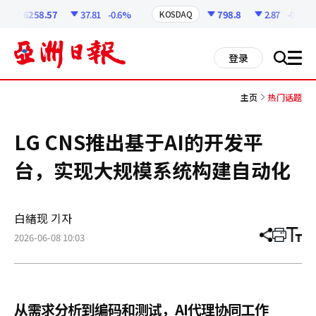
코
인
6258.57
37.81
-0.6%
798.8
2.87
-0.36%
KOSDAQ
정
보
all
登录
搜
men
索
主页
热门话题
LG CNS推出基于AI的开发平
台，实现大规模系统构建自动化
白緖现 기자
2026-06-08 10:03
分
打
调
享
印
整
文
大
章
小
从需求分析到编码和测试，AI代理协同工作