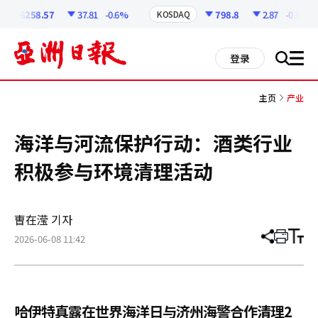
코
인
6258.57
37.81
-0.6%
798.8
2.87
-0.36%
KOSDAQ
정
보
all
登录
搜
men
索
主页
产业
海洋与河流保护行动：酒类行业
积极参与环境清理活动
曺在滢 기자
2026-06-08 11:42
分
打
调
享
印
整
文
大
章
小
哈伊特真露在世界海洋日与济州海警合作清理2