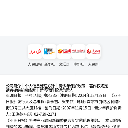
人民日报
新华社
文汇网
中新社
人民网
公司简介
个人信息处理方针
青少年保护政策
著作权规定
新闻稿件投诉负责人
读者提供新闻线索
亚洲日报
刊号 : 서울,아04336
注册日期 : 2014年12月29日
《亚洲
|
|
|
日报》发行人及总编辑 : 郭永吉、梁圭铉
地址 : 首尔市
钟路区钟路5
|
街13号三共大厦11楼
创刊日期 : 2007年11月15日
青少年保护负责
|
|
人 : 王海纳 电话 : 02-739-2171
《亚洲日报》将遵守互联网新闻委员会制定的伦理纲领。
本网站所
|
刊登的各种新闻、信息和各种专题专栏内容, 均受《著作权法》
保护,