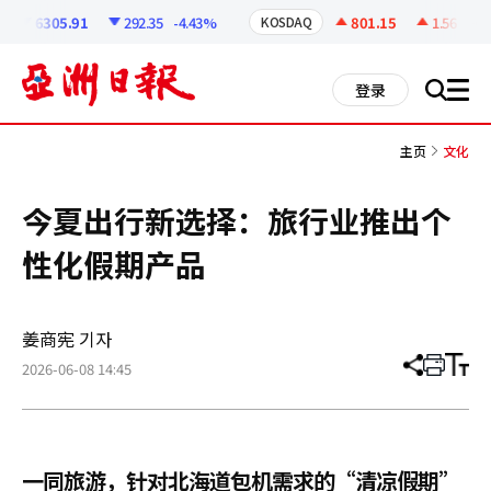
코
인
6305.91
292.35
-4.43%
801.15
1.56
+0.2
KOSDAQ
정
보
all
登录
搜
men
索
主页
文化
今夏出行新选择：旅行业推出个
性化假期产品
姜商宪 기자
2026-06-08 14:45
分
打
调
享
印
整
文
大
章
小
一同旅游，针对北海道包机需求的“清凉假期”