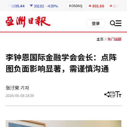
코
인
6295.44
302.82
-4.59%
801.66
2.07
+0.
KOSDAQ
정
보
all
登录
搜
men
索
主页
热门话题
李钟恩国际金融学会会长：点阵
图负面影响显著，需谨慎沟通
张汓荣 기자
2026-06-08 18:39
分
打
调
享
印
整
文
大
章
小