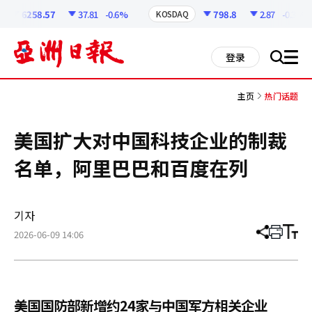
코
인
6258.57
37.81
-0.6%
798.8
2.87
-0.36%
KOSDAQ
정
보
all
登录
搜
men
索
主页
热门话题
美国扩大对中国科技企业的制裁
名单，阿里巴巴和百度在列
기자
2026-06-09 14:06
分
打
调
享
印
整
文
大
章
小
美国国防部新增约24家与中国军方相关企业