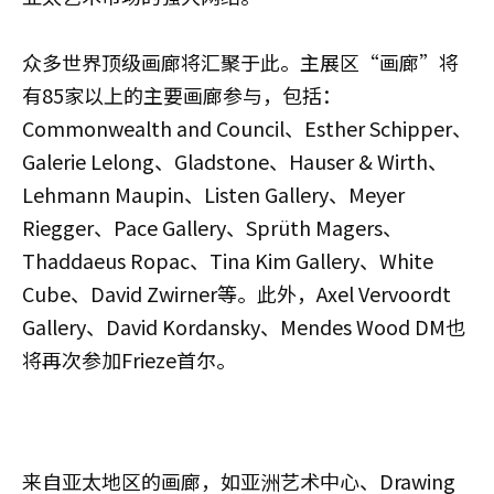
众多世界顶级画廊将汇聚于此。主展区“画廊”将
有85家以上的主要画廊参与，包括：
Commonwealth and Council、Esther Schipper、
Galerie Lelong、Gladstone、Hauser & Wirth、
Lehmann Maupin、Listen Gallery、Meyer
Riegger、Pace Gallery、Sprüth Magers、
Thaddaeus Ropac、Tina Kim Gallery、White
Cube、David Zwirner等。此外，Axel Vervoordt
Gallery、David Kordansky、Mendes Wood DM也
将再次参加Frieze首尔。
来自亚太地区的画廊，如亚洲艺术中心、Drawing