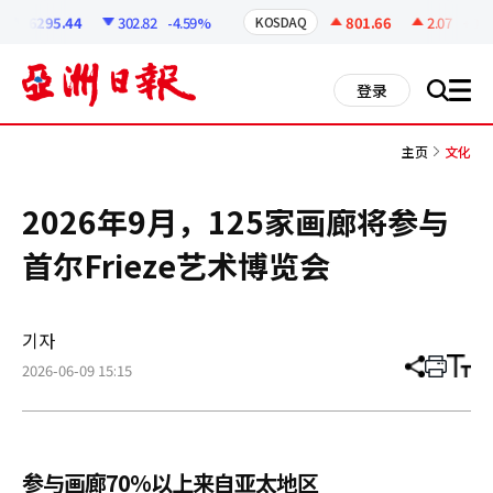
코
인
6295.44
302.82
-4.59%
801.66
2.07
+0.26
KOSDAQ
정
보
all
登录
搜
men
索
主页
文化
2026年9月，125家画廊将参与
首尔Frieze艺术博览会
기자
2026-06-09 15:15
分
打
调
享
印
整
文
大
章
小
参与画廊70%以上来自亚太地区