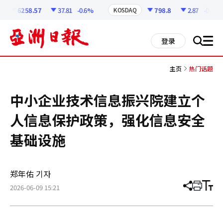
코
인
6258.57
37.81
-0.6%
798.8
2.87
-0.36%
KOSDAQ
정
보
all
登录
搜
men
索
主页
热门话题
中小企业技术信息振兴院建立个
人信息保护政策，强化信息安全
基础设施
郑年佑 기자
2026-06-09 15:21
分
打
调
享
印
整
文
大
章
小