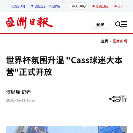
코
인
6295.44
302.82
-4.59%
801.66
2.07
+0.
KOSDAQ
정
보
all
登录
搜
men
索
主页
图片新闻
世界杯氛围升温 "Cass球迷大本
营"正式开放
傅璐瑶 记者
2026-06-11 15:23
分
打
调
享
印
整
文
大
章
小