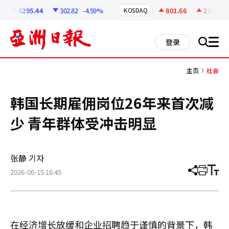
코
인
6295.44
302.82
-4.59%
801.66
2.07
+0.
KOSDAQ
정
보
all
登录
搜
men
索
主页
社会
韩国长期雇佣岗位26年来首次减
少 青年群体受冲击明显
张静 기자
2026-06-15 16:45
分
打
调
享
印
整
文
大
章
小
在经济增长放缓和企业招聘趋于谨慎的背景下，韩