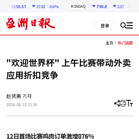
코
인
6258.57
37.81
-0.6%
798.8
2.87
-0.36%
KOSDAQ
정
보
all
登录
搜
men
索
主页
热门话题
"欢迎世界杯" 上午比赛带动外卖
应用折扣竞争
赵贤美 기자
2026-06-15 21:30
分
打
调
享
印
整
文
大
章
小
12日首场比赛鸡肉订单激增876%