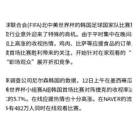
际足球联合会(FIFA)北中美世界杯的韩国足球国家队比赛
外卖行业意外迎来了特殊的商机。由于平时集中在晚间的
，加上高涨的收视热情，鸡肉、比萨等应援食品的订单急
延续首场比赛胜利带来的关注，开始针对在家观看的“家
的“职场观众”展开折扣竞争。
收视率调查公司尼尔森韩国的数据，12日上午在墨西哥瓜
中美世界杯小组赛A组韩国首场比赛对阵捷克的收视率达到了K
JTBC的5.7%。在线应援热情也十分高涨。在NAVER的流
最多有482万人同时在线观看比赛。