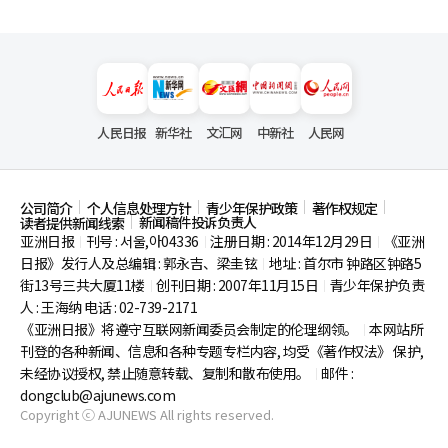
人民日报
新华社
文汇网
中新社
人民网
公司简介
个人信息处理方针
青少年保护政策
著作权规定
新闻稿件投诉负责人
读者提供新闻线索
亚洲日报
刊号 : 서울,아04336
注册日期 : 2014年12月29日
《亚洲
|
|
|
日报》发行人及总编辑 : 郭永吉、梁圭铉
地址 : 首尔市
钟路区钟路5
|
街13号三共大厦11楼
创刊日期 : 2007年11月15日
青少年保护负责
|
|
人 : 王海纳 电话 : 02-739-2171
《亚洲日报》将遵守互联网新闻委员会制定的伦理纲领。
本网站所
|
刊登的各种新闻、信息和各种专题专栏内容, 均受《著作权法》
保护,
未经协议授权, 禁止随意转载、复制和散布使用。
邮件 :
|
dongclub@ajunews.com
Copyright ⓒ AJUNEWS All rights reserved.