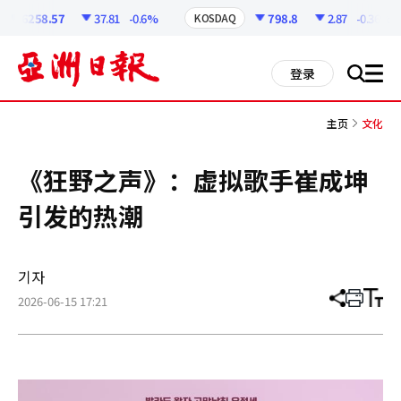
코
인
6258.57
37.81
-0.6%
798.8
2.87
-0.36%
KOSDAQ
정
보
all
登录
搜
men
索
主页
文化
《狂野之声》：虚拟歌手崔成坤
引发的热潮
기자
2026-06-15 17:21
分
打
调
享
印
整
文
大
章
小