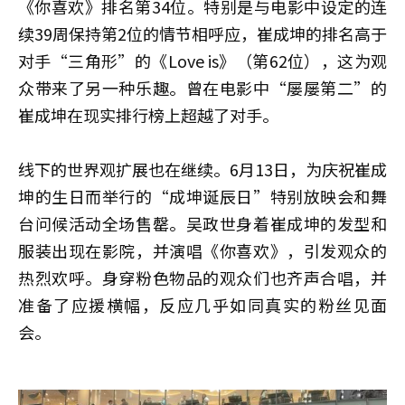
《你喜欢》排名第34位。特别是与电影中设定的连
续39周保持第2位的情节相呼应，崔成坤的排名高于
对手“三角形”的《Love is》（第62位），这为观
众带来了另一种乐趣。曾在电影中“屡屡第二”的
崔成坤在现实排行榜上超越了对手。
线下的世界观扩展也在继续。6月13日，为庆祝崔成
坤的生日而举行的“成坤诞辰日”特别放映会和舞
台问候活动全场售罄。吴政世身着崔成坤的发型和
服装出现在影院，并演唱《你喜欢》，引发观众的
热烈欢呼。身穿粉色物品的观众们也齐声合唱，并
准备了应援横幅，反应几乎如同真实的粉丝见面
会。