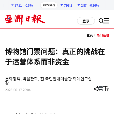
코
인
37.81
-0.6%
798.8
2.87
-0.36%
1
KOSDAQ
USD
정
보
all
登录
搜
men
索
主页
热门话题
博物馆门票问题：真正的挑战在
于运营体系而非资金
문화정책, 박물관학, 전 국립현대미술관 학예연구실
장
2026-06-17 20:04
分
打
调
享
印
整
文
大
章
小