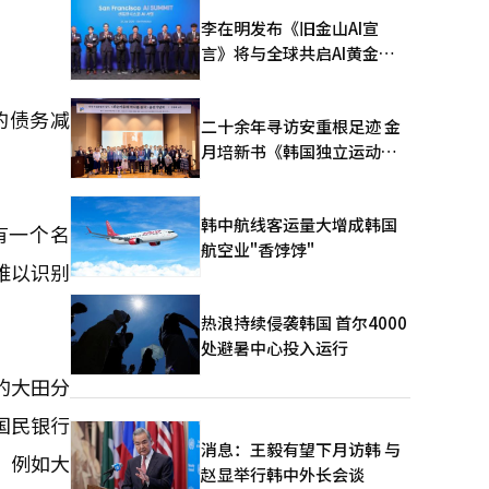
李在明发布《旧金山AI宣
言》将与全球共启AI黄金时
代
的债务减
二十余年寻访安重根足迹 金
月培新书《韩国独立运动圣
地：向旅顺口追问历史》出
版
韩中航线客运量大增成韩国
有一个名
航空业"香饽饽"
难以识别
热浪持续侵袭韩国 首尔4000
处避暑中心投入运行
的大田分
国民银行
消息：王毅有望下月访韩 与
，例如大
赵显举行韩中外长会谈