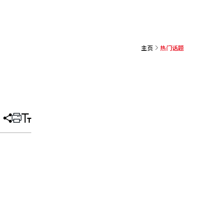
主页
热门话题
分
打
调
享
印
整
文
大
章
小