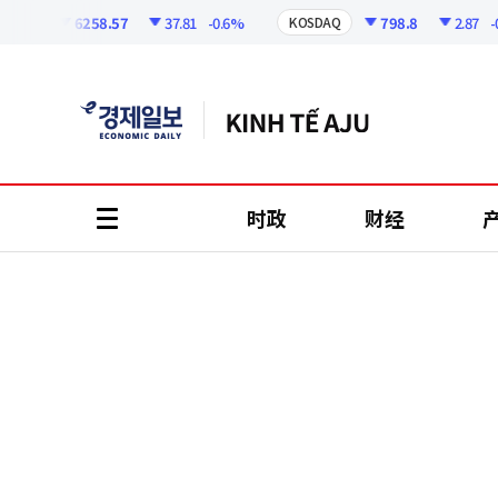
코
인
6258.57
37.81
-0.6%
798.8
2.87
-0.3
I
KOSDAQ
정
보
时政
财经
all
menu