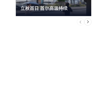
立秋首日 首尔高温持续
极端
个
前
一
下