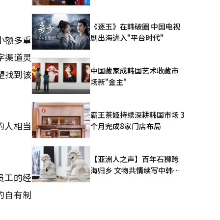
《逐玉》在韩破圈 中国电视
剧出海进入"平台时代"
小额多重
字渠道灵
中国藏家成韩国艺术收藏市
望找到该
场新"金主"
霸王茶姬持续深耕韩国市场 3
的人相当
个月完成8家门店布局
【亚洲人之声】百年石狮跨
海归乡 文物共情续写中韩人
员工的经
文新篇
的自有制
。