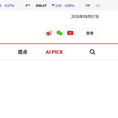
0.57%
894.47
5.29
-0.59%
210.02
0.94
JPY
CNY
2026年08月07日
登录
weibo
weixin
youtube
观点
AI PICK
搜
索