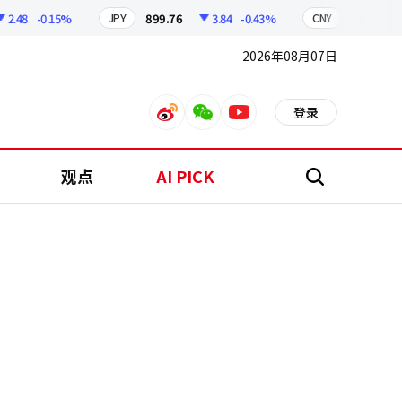
8
-0.15%
899.76
3.84
-0.43%
210.96
0.
JPY
CNY
2026年08月07日
登录
weibo
weixin
youtube
观点
AI PICK
搜
索