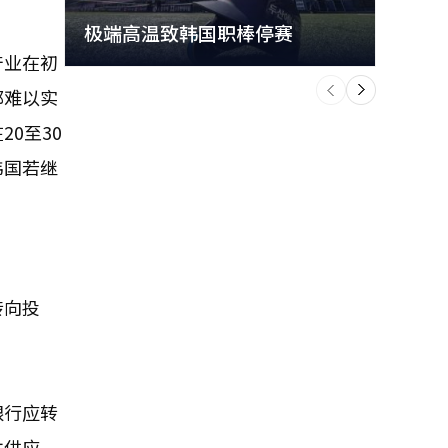
极端高温致韩国职棒停赛
首尔
产业在初
个
前
一
都难以实
下
0至30
韩国若继
转向投
银行应转
本供应