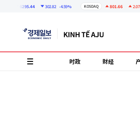
코
인
6295.44
302.82
-4.59%
801.66
2.07
+0.
KOSDAQ
정
보
时政
财经
all
menu