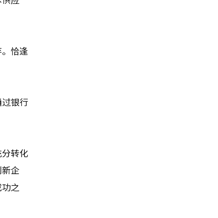
弃。恰逢
。
通过银行
充分转化
创新企
成功之