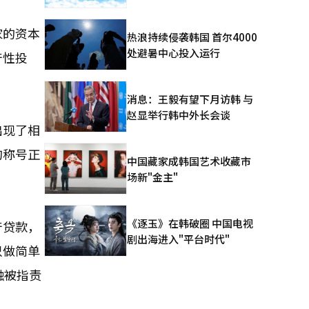
家的资本
热浪持续侵袭韩国 首尔4000
处避暑中心投入运行
产性投
消息：王毅有望下月访韩 与
赵显举行韩中外长会谈
出现了相
的称号正
中国藏家成韩国艺术收藏市
场新"金主"
《逐玉》在韩破圈 中国电视
产贷款，
剧出海进入"平台时代"
只做简单
融被指责