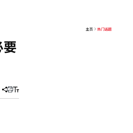
主页
热门话题
必要
分
打
调
享
印
整
文
大
章
小