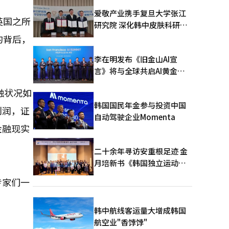
爱敬产业携手复旦大学张江
英国之所
研究院 深化韩中皮肤科研合
作
的背后，
李在明发布《旧金山AI宣
言》将与全球共启AI黄金时
代
融状况如
韩国国民年金参与投资中国
利润，证
自动驾驶企业Momenta
金融现实
二十余年寻访安重根足迹 金
月培新书《韩国独立运动圣
地：向旅顺口追问历史》出
专家们一
版
韩中航线客运量大增成韩国
航空业"香饽饽"