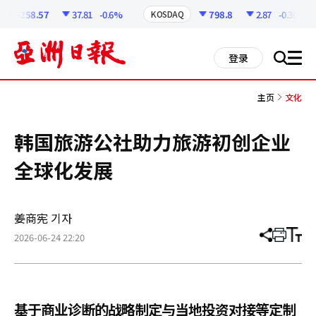
코
인
6258.57
37.81
-0.6%
798.8
2.87
-0.36%
KOSDAQ
정
보
all
登录
搜
men
索
主页
文化
韩国旅游公社助力旅游初创企业
全球化发展
姜商宪 기자
2026-06-24 22:20
分
打
调
享
印
整
文
大
章
小
基于商业诊断的战略制定与当地投资对接等定制