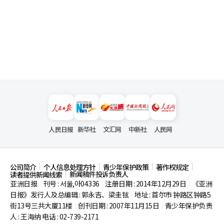
人民日报
新华社
文汇网
中新社
人民网
公司简介
个人信息处理方针
青少年保护政策
著作权规定
新闻稿件投诉负责人
读者提供新闻线索
亚洲日报
刊号 : 서울,아04336
注册日期 : 2014年12月29日
《亚洲
|
|
|
日报》发行人及总编辑 : 郭永吉、梁圭铉
地址 : 首尔市
钟路区钟路5
|
街13号三共大厦11楼
创刊日期 : 2007年11月15日
青少年保护负责
|
|
人 : 王海纳 电话 : 02-739-2171