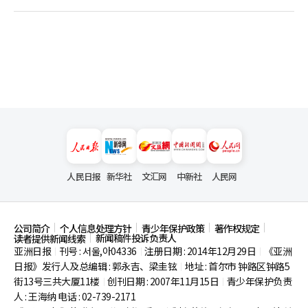
人民日报
新华社
文汇网
中新社
人民网
公司简介
个人信息处理方针
青少年保护政策
著作权规定
新闻稿件投诉负责人
读者提供新闻线索
亚洲日报
刊号 : 서울,아04336
注册日期 : 2014年12月29日
《亚洲
|
|
|
日报》发行人及总编辑 : 郭永吉、梁圭铉
地址 : 首尔市
钟路区钟路5
|
街13号三共大厦11楼
创刊日期 : 2007年11月15日
青少年保护负责
|
|
人 : 王海纳 电话 : 02-739-2171