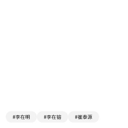
#李在明
#李在镕
#崔泰源