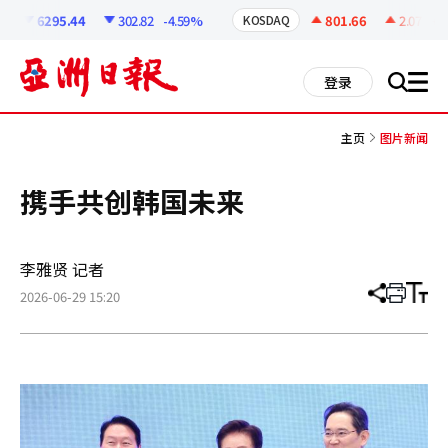
코
인
6295.44
302.82
-4.59%
801.66
2.07
+0.
KOSDAQ
정
보
all
登录
搜
men
索
主页
图片新闻
携手共创韩国未来
李雅贤 记者
2026-06-29 15:20
分
打
调
享
印
整
文
大
章
小