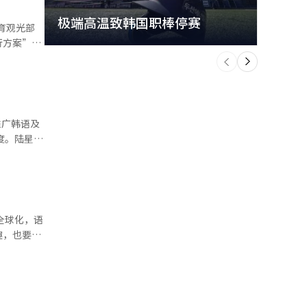
极端高温致韩国职棒停赛
首尔
行方案”报
个
前
外
一
下
语学校”。
”。 此
推广韩语及
为此，文体
、了解韩国
趣，也要学
没错过此次