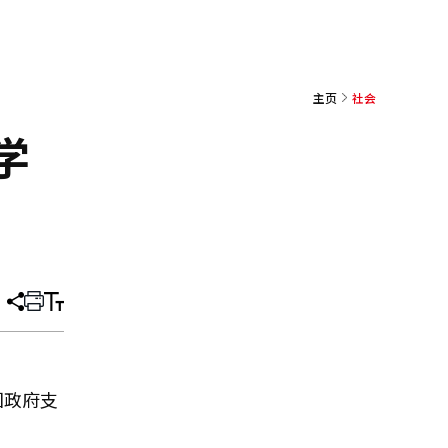
主页
社会
学
分
打
调
享
印
整
文
大
章
小
国政府支