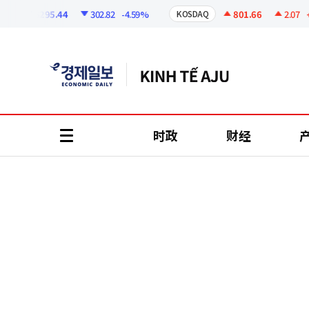
코
인
6295.44
302.82
-4.59%
801.66
2.07
+0.2
KOSDAQ
정
보
时政
财经
all
menu