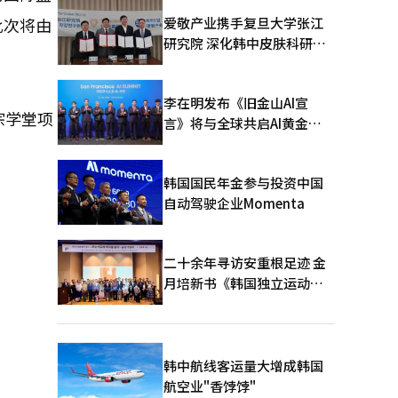
爱敬产业携手复旦大学张江
此次将由
研究院 深化韩中皮肤科研合
作
李在明发布《旧金山AI宣
宗学堂项
言》将与全球共启AI黄金时
代
韩国国民年金参与投资中国
自动驾驶企业Momenta
二十余年寻访安重根足迹 金
月培新书《韩国独立运动圣
地：向旅顺口追问历史》出
版
韩中航线客运量大增成韩国
航空业"香饽饽"