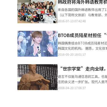
韩政府将海外韩语教育
来自各国的国外韩语教师出席了12日在
（以下简称文体部）与教育部、
告，并决定为提高海外韩语教育的专
2016-07-13 07:42:48
韩语教育机构有文体部运营并管
三个机构的教职人员将从明年起通过文
BTOB成员陆星材担任
写工作日后由国立国语院负责，为
外，文体部还将积极开发韩语学习客户端
韩国偶像组合BTOB成员陆星材
示，“三个机构的统合不仅可以
韩国文化的机构。 据悉，文化体育观光部此次委任陆星材担任宣传大使旨在提高世宗学堂在国内外的知名度。陆星材
部将携手其他部门积极开发标准
接受文体部的委任状之后将正式开始宣传活动。 陆星材自2012年出道至今，
2016-05-20 18:01:17
MBC《蒙面歌王》节目中展现了不俗的歌唱实力，更
国语及韩国文化的对外宣传工作，
“世宗学堂”走向全球
文化。
语言不仅是沟通信息的工具，也是反映民族
言的含义进一步扩张。现代人类
外国语。 从这个层次来看，语言是现代人类的生存工具，也是吸收外国文化的重要手段。 正因为如此，许
2008-04-20 17:06:37
多国家推广自己的语言，以弘扬
机会，积极推广汉语，举办各种汉语活动。 例如，在国外设立孔子学院，针对外
办“汉语桥”活动，还针对大学生和研究生举行辩论赛等。 与