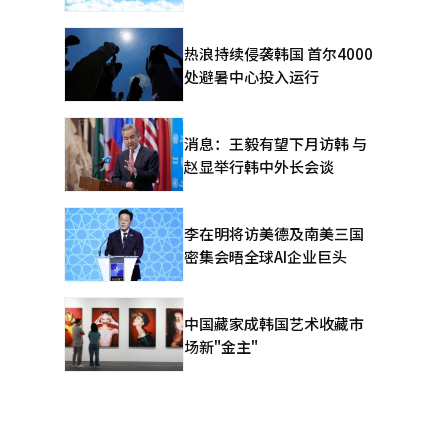
热浪持续侵袭韩国 首尔4000
处避暑中心投入运行
消息：王毅有望下月访韩 与
赵显举行韩中外长会谈
李在明将访美德及南美三国
密集会晤全球AI企业巨头
中国藏家成韩国艺术收藏市
场新"金主"