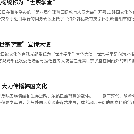
机构统称为“世宗学堂”
首尔举办的“第八届全球韩国语教育人员大会”开幕式 韩国文化体育观光部
外交部于近日举行的国务会议上做了“海外韩语教育支援体系改善细节施
业性与效率性，将海外运营的韩语教育机构名称统一为“世宗学堂”。 目前海
理的“世宗学堂”、教育部下属的“韩国教育院”以及外交部旗下的“韩
体部每年举办的“全球韩国语教育人员大会”进行教学研修。 韩国语教材的编
“世宗学堂”宣传大使
此文体部将运营由学界与现场教学人员共同参与的“韩国语教材编撰委员会
应用、构建智能化教育体系并普及韩语教学用USB。 文体部相关人员表
近日被文化体育观光部委任为“世宗学堂”宣传大使，世宗学堂是向海外
提高世宗学堂的国际知名度，而且有利于外国人接受优质的韩国语教育。
模式，增加韩语教师外派名额，大力支持韩语对外传播。”
以歌手及演员身份活跃在各个领域，在
是收获了超高人气。 另外，文体部在2007年以来一直致力于韩
目前在54个国家运营世宗学堂。期间有近20万人通过世宗学堂学习韩语
，大力传播韩国文化
情绪和生存战略，浓缩民族智慧的载体。 到了现代，随着全球化，语
不仅要学母语，为与外国人交流来谋求发展，或者起因于对他国文化的兴
自己的文化。以中国为例，面对中国的崛起，全世界掀起学汉语风，中国
国人教汉语，每年在全球举
其他国家相比，韩国政府开始在世界各地推广本国