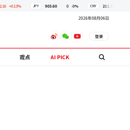
+0.13%
903.60
0
-0%
211.30
0.3
+0
JPY
CNY
2026年08月06日
登录
weibo
weixin
youtube
观点
AI PICK
搜
索