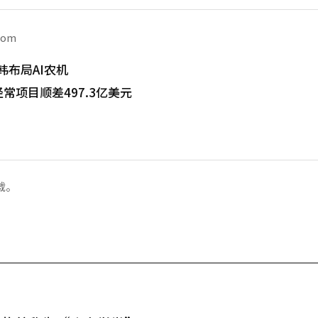
com
韩布局AI农机
常项目顺差497.3亿美元
载。