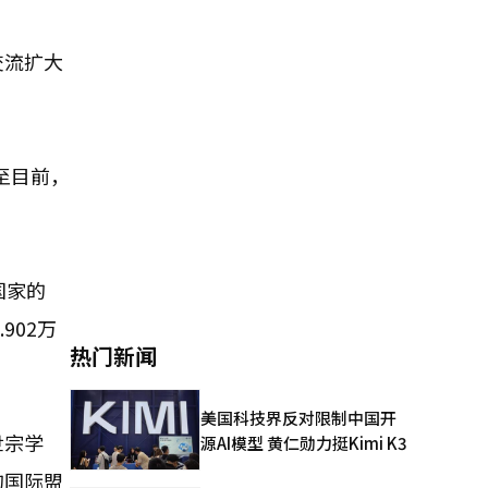
交流扩大
至目前，
国家的
902万
热门新闻
美国科技界反对限制中国开
世宗学
源AI模型 黄仁勋力挺Kimi K3
的国际盟