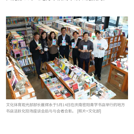
文化体育观光部部长崔辉永于5月14日在庆南密阳青学书店举行的地方
书店活跃化现场座谈会后与与会者合影。 [照片=文化部]