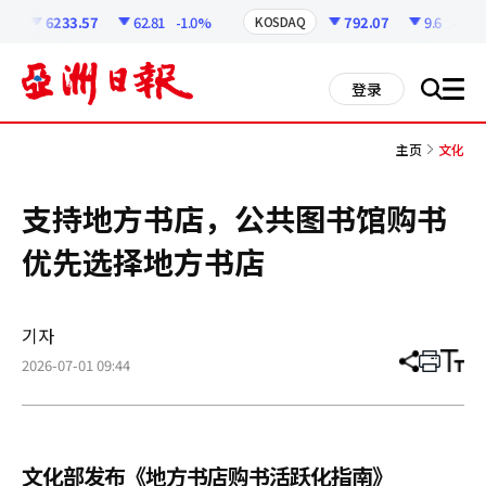
코
인
6233.57
62.81
-1.0%
792.07
9.6
-1.2%
KOSDAQ
정
보
all
登录
搜
men
索
主页
文化
支持地方书店，公共图书馆购书
优先选择地方书店
기자
2026-07-01 09:44
分
打
调
享
印
整
文
大
章
小
文化部发布《地方书店购书活跃化指南》