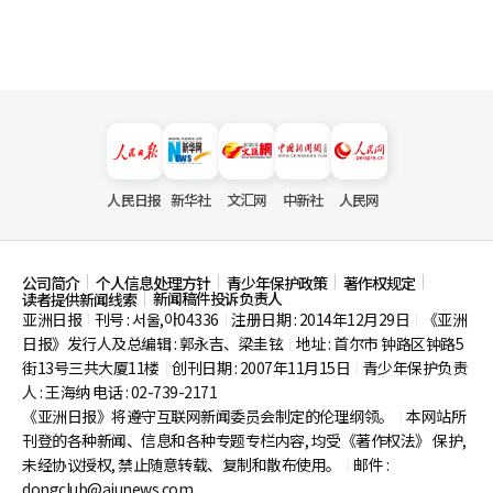
人民日报
新华社
文汇网
中新社
人民网
公司简介
个人信息处理方针
青少年保护政策
著作权规定
新闻稿件投诉负责人
读者提供新闻线索
亚洲日报
刊号 : 서울,아04336
注册日期 : 2014年12月29日
《亚洲
|
|
|
日报》发行人及总编辑 : 郭永吉、梁圭铉
地址 : 首尔市
钟路区钟路5
|
街13号三共大厦11楼
创刊日期 : 2007年11月15日
青少年保护负责
|
|
人 : 王海纳 电话 : 02-739-2171
《亚洲日报》将遵守互联网新闻委员会制定的伦理纲领。
本网站所
|
刊登的各种新闻、信息和各种专题专栏内容, 均受《著作权法》
保护,
未经协议授权, 禁止随意转载、复制和散布使用。
邮件 :
|
dongclub@ajunews.com