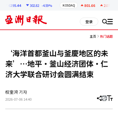
코
인
6295.44
302.82
-4.59%
801.66
2.07
+0.2
KOSDAQ
정
보
all
登录
搜
men
索
主页
热门话题
‘海洋首都釜山与釜慶地区的未
来’…地平·釜山经济团体·仁
济大学联合研讨会圆满结束
权奎鸿 기자
2026-07-06 14:40
分
打
调
享
印
整
文
大
章
小