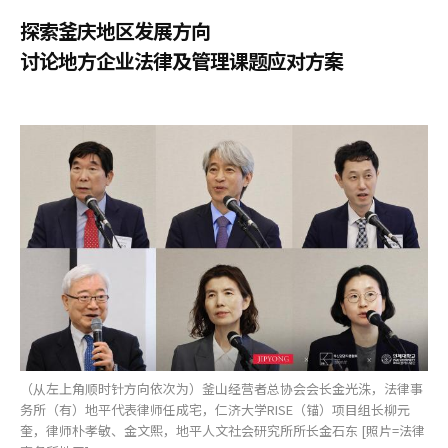
探索釜庆地区发展方向
讨论地方企业法律及管理课题应对方案
（从左上角顺时针方向依次为）釜山经营者总协会会长金光洙，法律事
务所（有）地平代表律师任成宅，仁济大学RISE（锚）项目组长柳元
奎，律师朴孝敏、金文熙，地平人文社会研究所所长金石东 [照片=法律