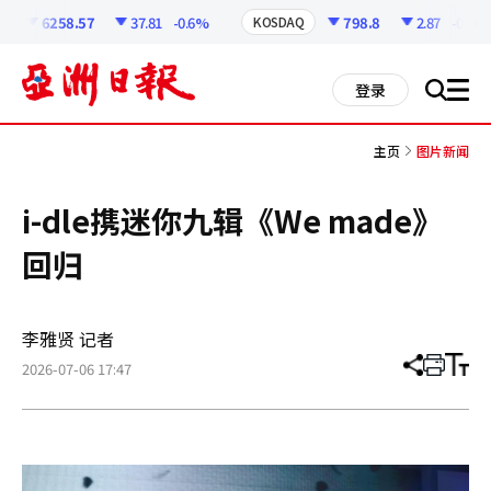
코
인
6258.57
37.81
-0.6%
798.8
2.87
-0.36%
KOSDAQ
정
보
all
登录
搜
men
索
主页
图片新闻
i-dle携迷你九辑《We made》
回归
李雅贤 记者
2026-07-06 17:47
分
打
调
享
印
整
文
大
章
小