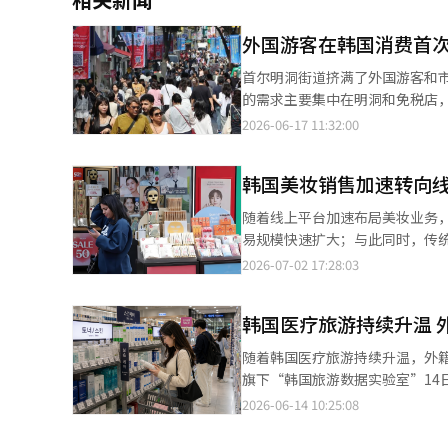
外国游客在韩国消费首次
首尔明洞街道挤满了外国游客和市民。 来韩国的外国游客最常去哪里？他们的消费额又有多少？ 
的需求主要集中在明洞和免税店
中购买限量版运动鞋，接受皮肤
2026-06-17 11:32:00
加，5月份首次超过2万亿韩元。 根据韩国旅游公社对外国游客信用卡消费大数据的分析，5月份外国游客在韩国的信
用卡消费支出达到了2万1222亿韩
韩国美妆销售加速转向线
年1至5月的累计消费额为7万9845亿韩元，同比增长47.3
的信用卡消费同比增长了214.0%
随着线上平台加速布局美妆业务
饮业（64.9%）的增长尤为明显。 具体行业中，药店的增长率最高，达到了206.1%。玩具和娱乐设备（191.4%
易规模快速扩大；与此同时，传统线下
皮肤护理和按摩（153.9%）紧随
消息，今年第一季度，韩国外卖平台
2026-07-02 17:28:03
出较高的增长率。 ◆ 从明洞到成水……游客的消费行为随商圈变化 最近，外国游客的消费路径呈现出随商圈细分的
40%，交易额增长34%；生鲜电
趋势。 实际上，户外服装与日常服装混搭的“Gorp-core”时尚趋势使成水2街1洞的体育用品及服装销售额同比增
20.2%。业内认为，随着平台不
长了141.9%。 传统商圈明洞也在向体验型购物转型，推出限量版定制服装的体验式购物路径，相关销售额增长了
韩国医疗旅游持续升温 
统计厅数据显示，今年5月韩国网络
162.0%。 ◆ 超越Olive Young，向高端药店发展……医疗与美容的联动扩展 最显著的变化是药店行业的快速增长。
中，化妆品网络购物交易额达到1.
随着韩国医疗旅游持续升温，外籍游客在韩国医
外国游客在接受皮肤科等美容治疗
看，综合电商平台化妆品交易额同比
旗下“韩国旅游数据实验室”14日
上，成水2街1洞的药店销售额同比增
与线上市场快速扩张形成鲜明对
币11.2亿元），环比增长0.
2026-06-14 10:25:08
消费模式也扩展到了地方，釜山海云台区的药店销售额
国化妆品门店数量为3.4546万家，同
的数据推算所得。 数据显示，外籍游客医疗消费额自今年2月的1096亿韩元大幅攀升至3月的2044亿韩元，几近翻
客购买奢侈品 消费品类的两极分化也得到了验证。 玩具和娱乐设备行业消费增长191.4%的原因在于全球角色知识产
示，凭借即时配送、一站式购物
倍；4月进一步升至2498亿韩元