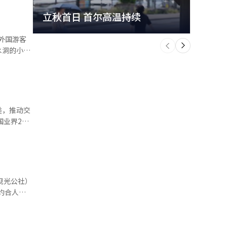
立秋首日 首尔高温持续
极端
个
前
一
水洞的小巷
下
额也大幅增
增长率。今
.8%）、餐
类，推动交
5%）也显示
比增长
增长
 韩国
亿元）。其
销售渠道来
实际
尤为突出。
约合人民
 这种
月底，全
疗相关消费
趋势进一步
值得关注的