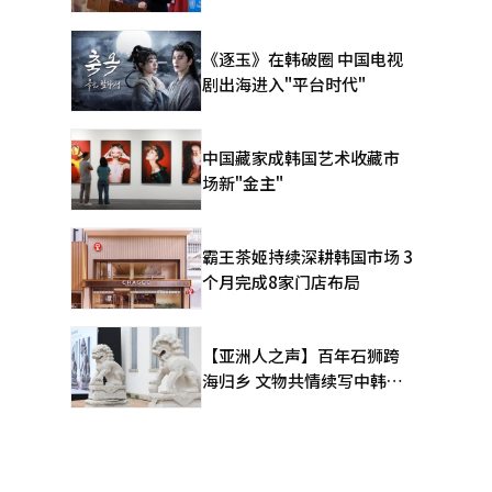
《逐玉》在韩破圈 中国电视
剧出海进入"平台时代"
中国藏家成韩国艺术收藏市
场新"金主"
霸王茶姬持续深耕韩国市场 3
个月完成8家门店布局
【亚洲人之声】百年石狮跨
海归乡 文物共情续写中韩人
文新篇