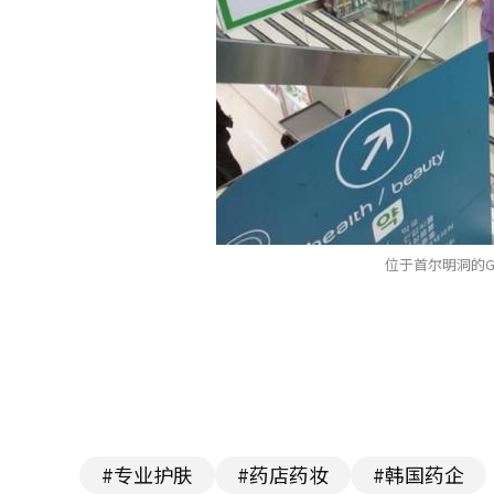
位于首尔明洞的GS
#专业护肤
#药店药妆
#韩国药企