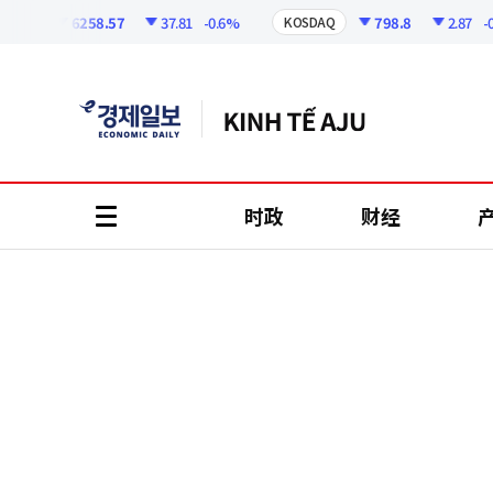
코
인
6258.57
37.81
-0.6%
798.8
2.87
-0.36
I
KOSDAQ
정
보
时政
财经
all
menu