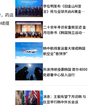
李在明发布《旧金山AI宣
言》将与全球共启AI黄金时
誉，药店
代
持续提
二十余年寻访安重根足迹 金
月培新书《韩国独立运动圣
地：向旅顺口追问历史》出
版
韩中航线客运量大增成韩国
航空业"香饽饽"
热浪持续侵袭韩国 首尔4000
处避暑中心投入运行
消息：王毅有望下月访韩 与
赵显举行韩中外长会谈