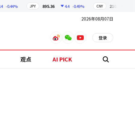
-0.44%
895.36
4.4
-0.49%
210.30
0.66
JPY
CNY
2026年08月07日
登录
weibo
weixin
youtube
观点
AI PICK
搜
索