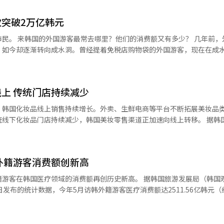
突破2万亿韩元
几年前，外国游客
，如今却逐渐转向成水洞。曾经提着免税店购物袋的外国游客，现在在成
科治疗后到药店购买药品，并在快闪店前排队。他们在韩国的信用卡消费
元，比去年同月的1万2702亿韩元增长了67.1%，是2023年以来的最高
上 传统门店持续减少
%。 整体消费增长主要由中国游客推动。5月份，中国游客
。按行业划分，购物业（77.8%）、运输业（70.6%）、医疗健康业（65
，韩国化妆品线上销售持续增长。外卖、生鲜电商等平台不断拓展美妆品
）、
化妆品门店持续减少，韩国美妆零售渠道正加速向线上转移。 据韩国业界2日
其后。百货商店（89.2%）、免税店（87.6%）、体育用品及服装（84.
外卖的民族（Baemin）旗下超市服务平台B-mart美妆品类订单量同
商平台Kurly受高端品牌及新锐品牌销售增长带动，美妆业务交易额同比
断丰富美妆产品种类并提升配送便利性，美妆业务正逐渐成为平台新的增长点。
外籍游客消费额创新高
购物交易额同比增长10.3%，达到25.013万亿韩元（约合人民币1191
5661万亿韩元，同比增长36.6%，增速明显快于整体网络购物市场。从
疗领域的消费额再创历史新高。 据韩国旅游发展局（韩国观光公社）
后，明显表现出在附近药店购买药品级再生霜和功能性化妆品的消费趋势。 
增长11.1%，专业美妆电商平台则同比大幅增长161.5%，增长势头
发布的统计数据，今年5月访韩外籍游客医疗消费额达2511.56亿韩元（
长了1万5249%，成水2街3洞则增长了2877%，创下了异常的增长记录。
比的是，线下化妆品门店数量持续减少。韩国国税厅数据显示，截至今年5
5%，刷新历史纪录。所谓医疗消费额，系根据外籍游客使用新韩信用卡进行医
也激增了1万2828%。 ◆ 2030年轻人排队购买玩具，中国游
比减少5.6%；较2023年5月创下的历史高点已累计减少11.9%。 业内人士表
以及平台独家商品等优势，电商平台正不断吸引消费者，美妆消费线上化
，创历史新高；5月则首次突破2500亿韩元大关，同比增幅高达74.6%。