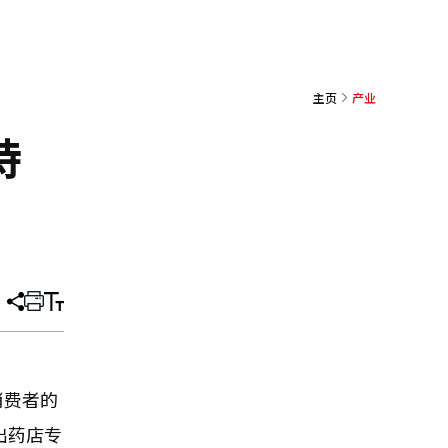
主页
产业
持
分
打
调
享
印
整
文
大
章
小
消费者的
出药店专