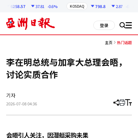
코
인
6258.57
37.81
-0.6%
798.8
2.87
-0.36%
KOSDAQ
정
보
all
登录
搜
men
索
主页
热门话题
李在明总统与加拿大总理会晤，
讨论实质合作
기자
2026-07-08 04:36
分
打
调
享
印
整
文
大
章
小
会晤引人关注，因潜艇采购未果