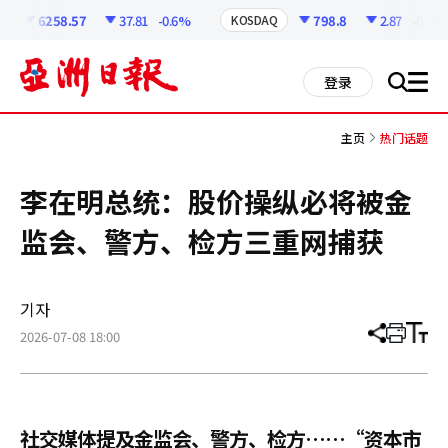
코
인
6258.57
37.81
-0.6%
798.8
2.87
-0.36%
KOSDAQ
정
보
all
登录
搜
men
索
主页
热门话题
李在明总统：股价操纵必将被金
监会、警方、检方三重网捕获
기자
2026-07-08 18:00
分
打
调
享
印
整
文
大
章
小
社交媒体提及金监会、警方、检方……“资本市