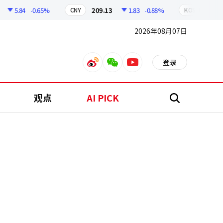
5.84
-0.65%
209.13
1.83
-0.88%
6258
CNY
KOSPI
2026年08月07日
登录
weibo
weixin
youtube
观点
AI PICK
搜
索