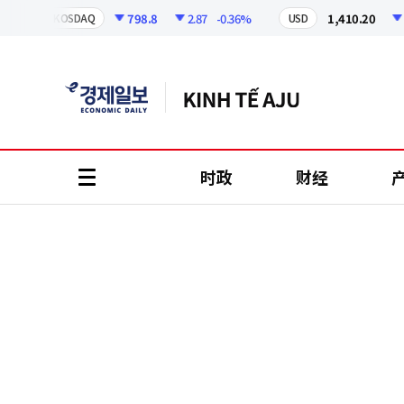
코
인
798.8
2.87
-0.36%
1,410.20
13.4
KOSDAQ
USD
정
보
时政
财经
all
menu