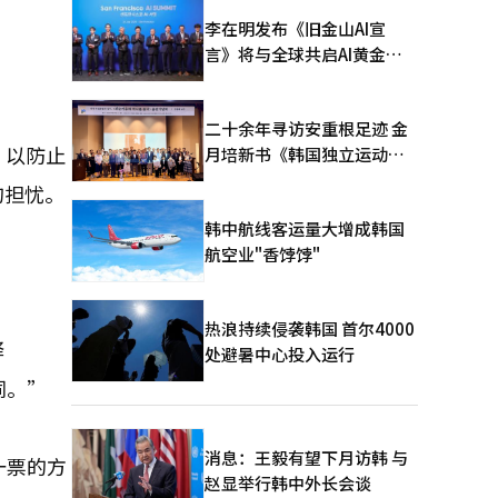
李在明发布《旧金山AI宣
言》将与全球共启AI黄金时
代
二十余年寻访安重根足迹 金
，以防止
月培新书《韩国独立运动圣
地：向旅顺口追问历史》出
的担忧。
版
韩中航线客运量大增成韩国
航空业"香饽饽"
热浪持续侵袭韩国 首尔4000
释
处避暑中心投入运行
同。”
消息：王毅有望下月访韩 与
一票的方
赵显举行韩中外长会谈