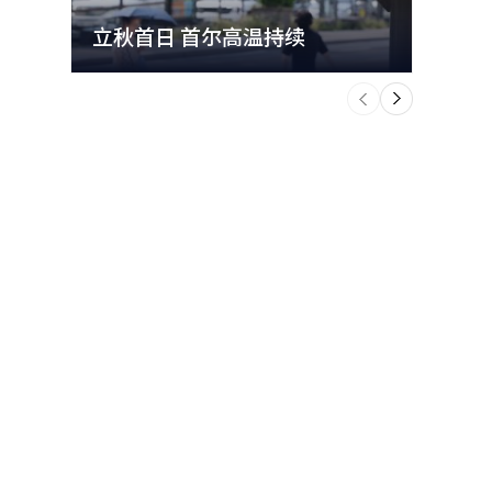
立秋首日 首尔高温持续
极端
个
前
一
下