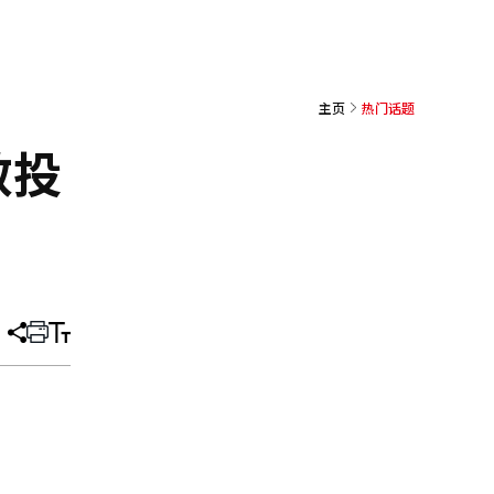
主页
热门话题
效投
分
打
调
享
印
整
文
大
章
小