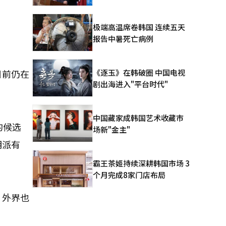
极端高温席卷韩国 连续五天
报告中暑死亡病例
《逐玉》在韩破圈 中国电视
目前仍在
剧出海进入"平台时代"
中国藏家成韩国艺术收藏市
的候选
场新"金主"
明派有
霸王茶姬持续深耕韩国市场 3
个月完成8家门店布局
。外界也