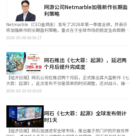
作的推出，尽管这两款游戏在3月底发布，导致其对营收的贡献有
定的用户反馈。 最近，全球游戏市场对过度的概率性物品和高付
限。 由于出售持有的HYBE股份所带来的收益，净利润有所增加。
网游公司Netmarble加强新作长期盈
费结构的用户疲劳感迅速增加。尤其是Steam和主机用户对以付费
网石预计新作的销售将在第二季度开始显著反映，从而推动营收增
利策略
诱导为主的结构反应敏感。因此，全球游戏公司正在扩大以季票和
长。 海外市场表现持续向好，第一季度海外营收为5122亿韩元，
装饰性物品为中心的收入模式，以及基于游戏玩法的成长结构。
占总营收的79%。其中北美市场占比最高，为41%，韩国21%，
Netmarble（CEO金炳圭）发布了2026年第一季度业绩，并表示
网石游戏也在顺应这一趋势，重新设计了整体游戏结构。上个月推
欧洲13%，东南亚12%，日本7%，其他地区6%。 在成本方面，
将加强新作的长期盈利策略，重点在于全球市场的稳定生命周期
出的3D亚文化动作RPG《蒙奇：STAR DIVE》同样朝着增强用户
新作发布带来了影响，第一季度的市场营销费用为1682亿韩元，
（PLC），而非短期收入最大化。 Netmarble在2026年第一季度
2026-05-08 06:56:17
可接触性的方向设计。通过相对较高的抽取概率和以通行证为中心
同比增加47.3%。公司表示，在《石器时代养成》和《七大罪：起
的合并收入为6517亿韩元，营业利润为531亿韩元，净利润为
的商品构成，降低了付费负担，并提供了可以获得相同奖励的低难
源》的发布过程中，市场营销支出有所增加。相对而言，因人员减
2109亿韩元。与去年同期相比，收入增长4.5%，营业利润增长
度内容“黎明之路（简单）”，降低了用户的进入门槛。 亚文化
少，人工成本较上季度有所下降，支付佣金也因自有知识产权游戏
6.8%。净利润因HYBE股票处置等资产出售的影响，增长了
游戏市场忠诚用户比例高，因此对过度付费结构的反感也较大。网
的销售比例增加而减少。 网石期待从第二季度开始，新作的效果
163%。 第一季度的业绩主要受到新作效果的限制。《石器时代：
网石推出《七大罪：起源》，延迟两
石游戏正在调整战略，以延长用户停留时间并建立长期游戏生态。
将显著反映在业绩上。公司计划于14日推出《权力的游戏：国王之
养成》和《七大罪：起源》于3月发布，尽管销售反映时间较短，
个月后提升完成度
因此，《蒙奇：STAR DIVE》在苹果应用商店获得了4.7分，谷歌
路》的亚洲地区PC版本，21日发布移动版本，并在6月推出新作
但分别占第一季度收入的3%。Netmarble认为这两款作品已在市
Play也有4.4分的较高用户评价。 最近在亚洲地区进行PC上线的
MMORPG《SOL：附魔》。 下半年，网石将继续其积极的新作发
场上稳定落地。 金炳圭在业绩发布电话会议中表示：“《七大
【经济日报】网石公司在推迟两个月后，正式推出其大型新作《七
《权力的游戏：王座之路》被认为是进一步强化这种变化趋势的案
布策略，计划依次推出《我独自升级：业力》、《香格里拉前线：
罪：起源》和《梦境：星际潜水》在多个国家的多平台同步发布，
大罪：起源》。此次发布不仅是简单的时间调整，还对战斗、操作
例。网石游戏根据在西方早期访问过程中获得的用户反馈，重新整
七大最强种》、《项目章鱼》、《恶魔之心》和《项目伊吉斯》等
超前收入最大化的策略不如稳定的长期PLC对公司更有利。” 新作
和UI等核心系统进行了全面改进，吸引了业界的关注。24日，网石
2026-03-25 02:25:03
顿了战斗和成长结构以及整体收入模式。 特别是去除了通过付费
5款新作。 网石代表金炳圭表示：“第一季度主要新作的发布集中
的运营方向也将围绕长期稳定展开。金CEO指出：“不同平台的游
宣布《七大罪：起源》在移动端、PC和主机平台正式上线。此次
货币获得概率性装备的结构，采用了以月费和战斗通行证为中心的
在季度末，导致营收贡献有限，但与去年同期相比，营收和营业利
戏玩法和成长方式各异，目前主要集中在用户流入的国家和平台，
发布原定于1月底，后推迟至3月，以解决开发过程中出现的完成度
收入模式。一些便利功能如瞬移也免费化，并反映了仅通过游戏玩
润均实现增长，公司的基础实力保持稳定。基于全球营收占比达到
进行长期用户稳定的更新。” 关于自有支付的扩展，金CEO持谨
问题。在此前的全球CBT中，游戏整体结构需要改进的呼声很高。
法就能获得装备的结构，增强了成长的公平性。 此外，前一天
79%的多元化产品组合，我们期待从第二季度开始，新作的销售将
慎态度。他表示：“自有支付的比例受平台特性、市场手续费政策
尤其是由于跨平台结构，操作系统不够直观，反应性和控制的完整
网石《七大罪：起源》全球发布倒计
《权力的游戏：王座之路》的Steam页面公告中，将可能让用户感
显著反映，外部增长和盈利能力改善将同步出现。”※ 本报道经
和游戏类型等三大因素影响，单纯为了提高营业利润而引入自有支
性也需要改进。战斗系统被认为是一个挑战。虽然连击和技能配置
时1天
觉到双重支付的“战斗通行证经验包”改为免费，并进行了全额退
人工智能（AI）系统翻译与编辑。
付并不一定能转化为用户支付。” 不过，他承认减轻手续费负担
获得了积极评价，但难度曲线和敌人模式设计不够友好，导致早期
款，快速反映了用户反馈。 此次网石游戏的战略变化被分析为不
的必要性，表示：“我们充分意识到，降低波动性费用的手续费符
阶段的疲劳感较高。此外，UI和UX结构复杂，信息布局不直观，
【经济日报】网石加速进军全球市场，推出基于热门IP的开放世界
仅仅是收入模式的调整，而是向全球发行商转型的过程。随着从以
合股东利益。” Netmarble预计第二季度新作效果将显著体现。
用户难以掌握动线。开放世界的探索结构也需要改进。目标指引和