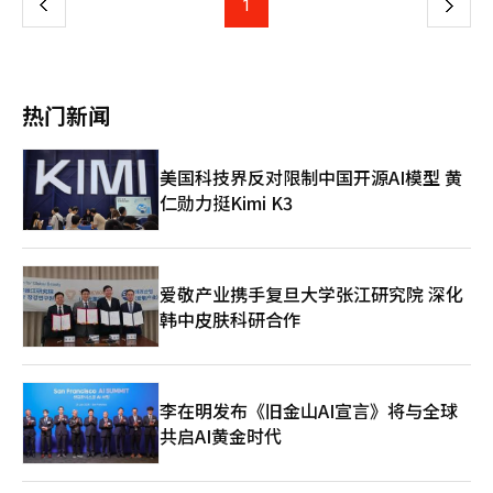
上
1
下
注。网石F&C《七大罪：起源》总监具道亨表示：“我们将持续带
级英雄，如果未获得指定英雄，下一次80次召唤内必定获得。特别
（Netmarble）已于上月28日推出《七大罪：起源》，以PC和
来原作的感动和原创地区的新鲜乐趣”，并对全球IP的成功充满信
是120次召唤时的奖励即使中途获得指定英雄也不会重置。具道亨
PlayStation平台同步全球上线，正式切入主机赛道；珍艾碧丝历
一
心。※ 本报道经人工智能（AI）系统翻译与编辑。
网石FNC总监表示，将通过定期更新逐步推出主线故事扩展和新区
时7年开发的《红色沙漠》也计划于3月20日登陆PC及主机平台。
域，持续为玩家带来原作的感动和原创区域的新鲜乐趣。游戏的内
恩希软件（NCsoft）则通过《SINDER CITY》《TIME TAKERS》
页
容量与全球累计销量超过5500万部的原作漫画相匹配。主线故事
等作品，推进产品结构多元化。 这一战略转向，源于韩国游戏在
热门新闻
精心构建到第12幕，原作主角梅利奥达斯和续作核心人物特里斯坦
全球市场不断累积的成功经验。乐线（Nexon）旗下
等共18种英雄登场。里奥尼斯城、精灵森林、巴斯特监狱和白梦森
MINTROCKET开发的《潜水员戴夫》全球累计销量突破700万
林等标志性区域以高质量图形生动呈现。特别是采用了独特的多元
份，海外销售占比超过九成，被视为韩国游戏全球化的代表案例。
美国科技界反对限制中国开源AI模型 黄
宇宙世界观，玩家可以与队友一起攻略隐藏在各地的5种Boss和3
新游游戏（Neowiz）的《匹诺曹的谎言》上线5个月吸引700万名
仁勋力挺Kimi K3
种地牢，体验如同置身动画中的沉浸感。为纪念正式上线，玩家只
用户，累计销量突破300万份；Shift Up的《星刃》全平台累计销
需登录游戏即可获得SSR英雄吉拉和专属武器，并通过丰富的活动
量达300万份，PC版上线3天销量突破100万份。 业内分析指出，
提供最多373次的免费召唤机会，大大降低了初期进入门槛。网石
主机与PC市场重新受到关注，主要与移动游戏增长放缓及全球市
将原定于1月的发行日期推迟至3月，以完善操作感和战斗系统，这
场结构变化有关。目前，韩国游戏收入仍有六成以上来自移动端，
一坚持被视为成功的基础。最近在纽约时代广场和伦敦苏活区等全
但增速已明显趋缓。相比之下，全球主机市场约占整体游戏销售额
爱敬产业携手复旦大学张江研究院 深化
球10个国家的主要地标投放了大规模户外广告，反映了对这部精良
的28%，在北美、欧洲等核心市场保持稳定规模，被视为实现真正
韩中皮肤科研合作
作品的信心。最终，《七大罪：起源》的成败将成为上半年网石整
全球化的重要阵地。 不过，主机市场的高风险属性亦不容忽视。
体业绩的关键。能否克服以移动为中心的限制，重新定义多平台时
魁匠团（Krafton）曾投入约2000亿韩元（约合人民币9亿元）开
代的全球成功公式，全球游戏业界的目光都集中在此。※ 本报道
发的《卡利斯托协议》，因产品完成度与市场反响不及预期，销量
经人工智能（AI）系统翻译与编辑。
远低于目标，凸显该领域的高门槛。 在此背景下，今年上半年备
李在明发布《旧金山AI宣言》将与全球
受关注的《红色沙漠》成败，被业界视为韩国游戏产业进军全球主
共启AI黄金时代
机市场的重要风向标。珍艾碧丝表示，目前预售反响积极，且主机
版本占比较高。 中央大学经营学部教授魏正贤（音）指出：“韩
国游戏长期集中于网络和移动领域，主机市场相对薄弱。但近年的