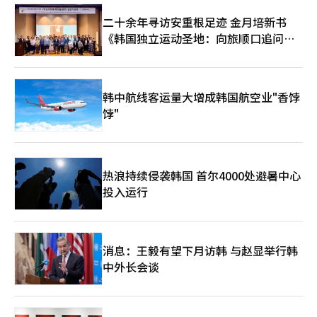
成功案例显示，韩国开发商具备突破新市场的能力，其开发实力正
逐步获得全球认可。”
二十余年寻访安重根足迹 金月培新书
《韩国独立运动圣地：向旅顺口追问历
史》出版
韩中航线客运量大增成韩国航空业"香饽
饽"
热浪持续侵袭韩国 首尔4000处避暑中心
投入运行
消息：王毅有望下月访韩 与赵显举行韩
中外长会谈