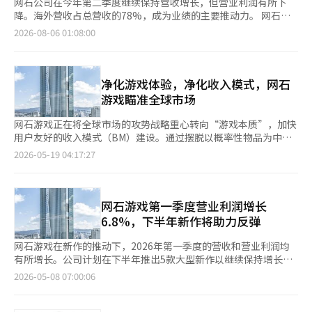
网石公司在今年第二季度继续保持营收增长，但营业利润有所下
降。海外营收占总营收的78%，成为业绩的主要推动力。 网石公
司于5日公布，按照合并基准，2026年第二季度营收为7492亿韩
2026-08-06 01:08:00
元，营业利润为801亿韩元。营收较去年同期增长4.4%，但营业利
润下降了20.8%。 第二季度海外营收为5808亿韩元，占总营收的
78%。与上一季度相比增长13.4%，与去年同期相比增长22.6%，
继续保持增长势头。公司表示，《七大罪：起源》的更新和6月推
净化游戏体验，净化收入模式，网石
出的新作《索尔：魔法》的初期热销推动了海外营收的扩大。 按
游戏瞄准全球市场
地区划分，北美的营收占比最高，为39%；其次是韩国22%、欧
洲13%、东南亚10%、日本9%及其他地区7%。 按游戏类型划
网石游戏正在将全球市场的攻势战略重心转向“游戏本质”，加快
分，角色扮演游戏（RPG）占比42%，休闲游戏35%，大型多人
用户友好的收入模式（BM）建设。通过摆脱以概率性物品为中心
在线角色扮演游戏（MMORPG）17%，其他类型6%，保持了多样
的结构，强调游戏体验和内容的完整性，全球用户的反馈逐渐改
2026-05-19 04:17:27
化的产品组合。 网石公司计划在下半年继续推出新作，以保持增
善。 据游戏行业消息，网石游戏最近推出的主要新作在Steam、
长势头。公司正在准备推出《我独自升级：因果》、《香格里拉前
主机和移动市场上获得了积极的用户评价，正在全球市场上扩大影
线：七大最强种族》和《项目伊吉斯》三款新作。 网石公司代表
响力。特别是降低了付费负担，增强了探索、成长和动作等游戏本
金炳圭表示：“我们正在通过多样化的平台扩大服务，增强业务竞
质乐趣的收入模式结构被认为是主要变化。 今年3月推出的网石游
网石游戏第一季度营业利润增长
争力。”他还表示：“下半年将通过提升在线服务的质量来提高业
戏开放世界动作RPG《七大罪：起源》在发布后立即在
6.8%，下半年新作将助力反弹
绩的稳定性，并通过差异化的新作继续保持增长动力。”※ 本报
PlayStation商店的免费游戏类别中，成为美国、加拿大及欧洲、
道经人工智能（AI）系统翻译与编辑。
亚洲主要地区的排行榜第一，取得了成功。 网石游戏在发布前大
网石游戏在新作的推动下，2026年第一季度的营收和营业利润均
胆去除了核心收入模式要素“武器抽取系统”，并设计了主要武器
有所增长。公司计划在下半年推出5款大型新作以继续保持增长势
可以通过开放世界探索过程中获得的材料进行制作，强化了探索和
头。 网石于7日公布，2026年第一季度的合并营收为6517亿韩
2026-05-08 07:00:06
游戏本身的奖励价值。 这种变化也影响了全球用户的反应。发布
元，营业利润为531亿韩元，分别较去年同期增长4.5%和6.8%。
初期，Steam用户评价处于“复杂”水平，但随后改善为“总体积
第一季度的业绩受益于《石器时代养成》和《七大罪：起源》等新
极”。在移动双大应用市场中也保持了4分以上的评分，获得了稳