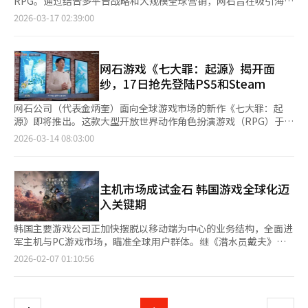
RPG。通过结合多平台战略和大规模全球营销，网石旨在吸引海外
移动为中心的业务结构转向以主机、PC和多平台为基础的全球市
本月将启动《权力的游戏：王座之路》在亚洲地区的发布，6月将
路径寻找元素不足，导致游戏动线过长，资源获取和恢复系统不流
用户。16日，网石宣布在美国洛杉矶L.A. Live举办线下活动“伊丽
场攻势，符合全球用户需求的服务战略变得愈发重要。 尤其是在
2026-03-17 02:39:00
推出《魔法：附魔》。下半年还计划依次发布《我独自升级：因
畅，可能导致用户流失。因此，网石选择对系统进行全面检查，而
莎白活动”，为即将发布的多平台开放世界RPG《七大罪：起源》
全球游戏市场中，游戏社区评价、主播反应和Steam用户评论等对
果》、《香格里拉前线：七大强种》、《项目章鱼》、《恶魔之
不是简单的数值调整。通过标准化按键映射、加强指南、简化探索
造势。此次活动旨在提升北美地区的知名度。活动现场有50名角色
热度的影响力日益增强。短期收入中心的结构逐渐被长期服务的持
心》和《项目伊西斯》等五款新作。 Netmarble CFO都基旭表
动线和改善资源获取结构等核心要素，调整了发布计划。此次发布
扮演者装扮成原作中的主要角色“伊丽莎白”，在L.A. Live周围进
续性和用户体验所取代，成为核心竞争力。 网石游戏计划在下半
示：“预计从第二季度开始，新作发布的成果将推动外部增长和盈
版本中，大部分变化已被预告。为各平台提供优化的UI和界面设
行游行。此外，现场还设有拍照区、游戏试玩、周边派发和抽奖等
网石游戏《七大罪：起源》揭开面
年继续通过多款新作攻占全球市场。即将推出的作品包括《SOL：
利能力的提升，结合自有成本优化和支付手续费率等有利外部环境
计，并通过账号联动实现移动端、PC和主机之间的无缝游戏。战
体验项目。此外，网石于13日通过全球官方直播“世界预览”公开
enchant》、《我独自升级：KARMA》、《香格里拉前线：七大
纱，17日抢先登陆PS5和Steam
变化，盈利能力将逐步改善。” Netmarble今年的业绩走势将更
斗保持4人小队基础，允许根据情况更换角色，同时改进操作便利
了游戏的主要内容。玩家在正式发布时可以体验到主线故事的12个
最强种族》、《项目章鱼》、《恶魔之心》、《项目伊吉斯》等。
多依赖于新作的长期运营表现。全球同步发布和多平台策略虽能扩
性和战术元素。在内容方面，结合了基于原作世界观的开放世界探
章节，并有18种角色登场。《七大罪：起源》基于全球销量超过
网石游戏相关人士表示：“我们正在持续改善体质，以降低用户在
网石公司（代表金炳奎）面向全球游戏市场的新作《七大罪：起
大用户基础，但各国用户行为和平台收费结构的差异也增加了运营
索和多人游戏元素，扩展了用户体验。用户可以自由探索里欧涅斯
5500万册的热门漫画《七大罪》IP。玩家可以自由探索布里塔尼
收入模式上的负担，增强游戏性，让全球用户能够体验到游戏的本
源》即将推出。这款大型开放世界动作角色扮演游戏（RPG）于
难度。Netmarble能否在地区更新和成本优化上协调一致，将是
城、妖精森林等主要区域，并通过小队游戏享受BOSS攻略等合作
亚大陆，收集材料制作装备，并与朋友组队挑战野外BOSS和地下
质乐趣。未来的新作也将围绕用户体验设计服务结构，同时保留各
13日通过官方YouTube频道进行了特别的世界预览直播，详细介
2026-03-14 08:03:00
盈利能力改善的关键。 金炳圭表示：“今年是多种类型和全球IP基
内容。由于《七大罪》IP在全球累计销售5500万部，此次作品备
城。网石还在全球主要城市进行大规模户外广告宣传，包括韩国光
个IP的特性。”※ 本报道经人工智能（AI）系统翻译与编辑。
绍了游戏的核心内容和服务方向。此次直播中，游戏的庞大内容和
础新作陆续发布的重要时期，我们将专注于稳定推出具有市场竞争
受关注。实际在主机和PC先行发布后，已在主要地区应用商店的
化门、美国纽约时代广场、英国伦敦苏活区等地，并在日本、法
大胆的商业模式改革引起了全球游戏迷的关注。网石计划于17日首
力的新作，确保在全球市场的可持续增长动力。”※ 本报道经人
热门排行榜上名列前茅，反映了市场期待。此外，通过避开年初竞
国、德国、台湾、泰国、印度尼西亚、巴西等10个国家开展营销活
先在PlayStation5和全球PC平台Steam上推出该游戏，并于24日
工智能（AI）系统翻译与编辑。
争激烈的时段，调整日程以提高营销集中度。网石此次新作不仅是
动。这一举措被解读为通过结合多平台战略，吸引主机和移动用
扩展到包括移动设备在内的所有平台。通过优先攻占PC和主机平
主机市场成试金石 韩国游戏全球化迈
为了推出，更是通过结构改进降低风险，测试其战略能否转化为实
户。随着全球游戏市场中多平台游戏的扩展，网石试图通过IP项目
台，网石旨在吸引西方用户并降低应用市场的手续费，以最大化盈
入关键期
际成果。网石在公告中表示：“感谢大家对《七大罪：起源》的关
扩大海外用户群。韩国游戏公司正将全球市场作为核心增长战略。
利。此次直播中最引人注目的决定是完全取消武器抽取系统。在全
注和支持。经过长时间的等待，能够再次与大家见面，开发团队感
由于国内市场增长放缓，企业正在针对全球市场进行营销和开发。
球用户对概率型道具的疲劳达到极限的情况下，网石果断放弃了这
韩国主要游戏公司正加快摆脱以移动端为中心的业务结构，全面进
到非常有意义。”※ 本报道经人工智能（AI）系统翻译与编辑。
网石的海外收入占比已超过80%，在北美、欧洲和东南亚市场取得
一主要收入来源。取而代之的是，玩家可以在开放世界中收集材
军主机与PC游戏市场，瞄准全球用户群体。继《潜水员戴夫》
了成绩。韩国游戏公司正在加强符合全球用户喜好的内容开发和本
料，制作最高级别的SSR武器。这种变化不仅减少了付费诱导，还
《匹诺曹的谎言》《星刃》等作品相继取得成功后，今年上半年，
页
2026-02-07 01:10:56
地营销。除了移动端，主机和PC游戏的扩展也是趋势。网石计划
大大提升了开放世界RPG的核心乐趣——探索的价值。玩家可以通
以珍艾碧丝（Pearl Abyss）新作《红色沙漠》为代表的一批主
于17日在Steam和PlayStation 5平台上首先发布《七大罪：起
过制作和分解武器来提升角色，体验深刻的成就感。角色和武器的
机、PC作品将陆续推出，韩国游戏产业的全球竞争力有望迎来实
一
源》，随后在所有平台上正式推出。网石通过IP项目和全球营销加
战略组合决定了战斗的胜负，使游戏生态更加动态。角色召唤结构
质性检验。 据业界6日消息，韩国游戏企业普遍将今年定位为进军
强海外市场攻势，《七大罪：起源》在全球RPG市场的表现备受关
也被设计得更加用户友好。玩家在80次召唤时至少能获得一次SSR
主机与PC领域的关键元年，并加快布局海外市场。网石