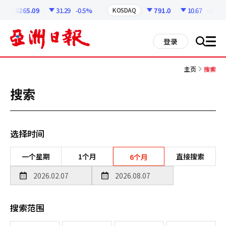
코
인
6265.09
31.29
-0.5%
791.0
10.67
-1.33%
KOSDAQ
정
보
all
登录
搜
men
索
主页
搜索
搜索
选择时间
一个星期
1个月
直接搜索
6个月
搜索范围