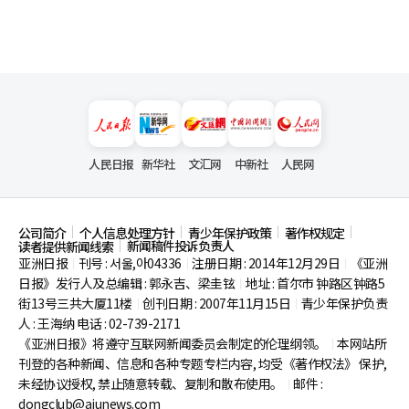
人民日报
新华社
文汇网
中新社
人民网
公司简介
个人信息处理方针
青少年保护政策
著作权规定
新闻稿件投诉负责人
读者提供新闻线索
亚洲日报
刊号 : 서울,아04336
注册日期 : 2014年12月29日
《亚洲
|
|
|
日报》发行人及总编辑 : 郭永吉、梁圭铉
地址 : 首尔市
钟路区钟路5
|
街13号三共大厦11楼
创刊日期 : 2007年11月15日
青少年保护负责
|
|
人 : 王海纳 电话 : 02-739-2171
《亚洲日报》将遵守互联网新闻委员会制定的伦理纲领。
本网站所
|
刊登的各种新闻、信息和各种专题专栏内容, 均受《著作权法》
保护,
未经协议授权, 禁止随意转载、复制和散布使用。
邮件 :
|
dongclub@ajunews.com