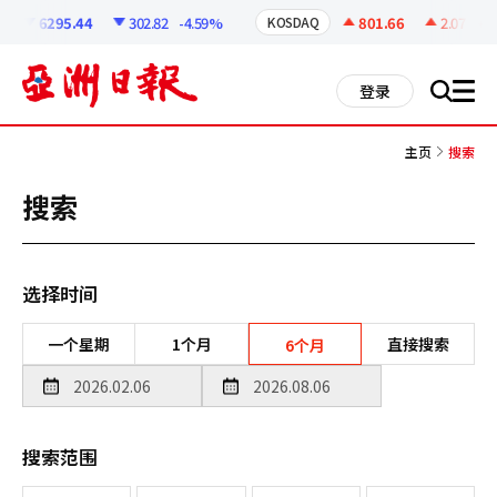
코
인
6295.44
302.82
-4.59%
801.66
2.07
+0.
KOSDAQ
정
보
all
登录
搜
men
索
主页
搜索
搜索
选择时间
一个星期
1个月
直接搜索
6个月
搜索范围