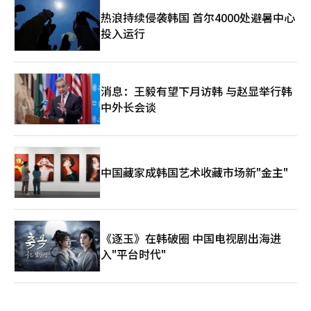
热浪持续侵袭韩国 首尔4000处避暑中心
投入运行
消息：王毅有望下月访韩 与赵显举行韩
中外长会谈
中国藏家成韩国艺术收藏市场新"金主"
《逐玉》在韩破圈 中国电视剧出海进
入"平台时代"