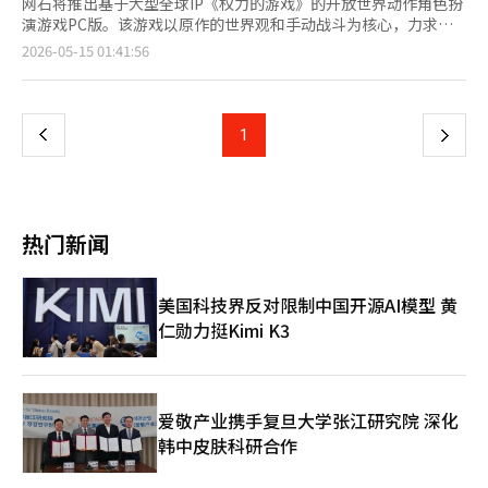
网石将推出基于大型全球IP《权力的游戏》的开放世界动作角色扮
演游戏PC版。该游戏以原作的世界观和手动战斗为核心，力求在
现有的移动MMORPG市场中实现差异化。 网石于14日宣布，将于
页
2026-05-15 01:41:56
下午6时在PC平台上预发布新作动作角色扮演游戏《权力的游戏：
国王之路》。玩家可以通过网石启动器、Steam和Epic Games
一
Store进行游戏，而包括移动平台在内的正式全球发布（盛大上
线）将于21日进行。 《权力的游戏：国王之路》是一款基于美国
上
1
下
HBO热门剧集《权力的游戏》IP制作的开放世界动作角色扮演游
戏。游戏背景设定在中世纪幻想世界“维斯特洛”，玩家可以选择
一
骑士、雇佣兵和刺客三种职业进行探索和战斗。 网石表示，此次
作品专注于实现原作世界观和增强直接操作的动作性。特别是开放
页
世界的区域探索、以过场动画为中心的叙事演绎以及基于手动战斗
热门新闻
的动作玩法被视为核心差异化要素。 在之前的媒体体验会上，游
戏结构显示出以主线故事为中心的单人游戏与多人内容并行的特
点。在主要战斗中，自动战斗的比例被降到最低，闪避、防御和技
美国科技界反对限制中国开源AI模型 黄
能连携的时机成为重要的动作结构。 实际体验中，敌方AI不仅仅是
仁勋力挺Kimi K3
简单的被击反应，而是通过模式化的反击和闪避保持紧张感。在同
时对抗多个敌人的场景中，技能冷却时间管理和站位的重要性得到
了强调。 游戏的图形也着重反映了原作《权力的游戏》的独特氛
围。中世纪幻想特有的暗色调、细致的背景描绘，以及原作粉丝能
够识别的主要地区和角色设计等都增强了沉浸感。 特别是网石在
爱敬产业携手复旦大学张江研究院 深化
商业模式设计上，移除了在国内MMORPG市场中常见的概率型装
韩中皮肤科研合作
备抽取元素。通过强化以玩家的游戏和成长体验为中心的结构，旨
在实现符合全球主机和PC用户偏好的游戏性。 在多人内容中，既