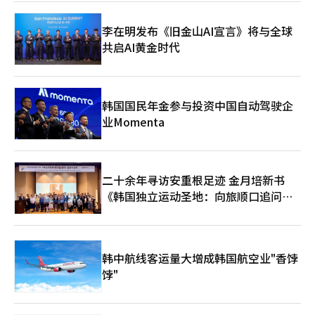
有合作也有竞争的元素。玩家可以通过组队进行Boss内容的攻
略，并引入了基于战斗贡献度的MVP系统。 网石将在PC预发布的
李在明发布《旧金山AI宣言》将与全球
同时，推出多种上线活动。玩家可以通过签到活动和等级达成活动
共启AI黄金时代
获得稀有等级的野人服装、驯鹿坐骑和传奇遗物选择箱等游戏道
具。 近期，网石加强了多平台和全球市场的战略，《权力的游
戏：国王之路》被视为未来业绩的关键新作。特别是结合全球知名
度高的IP与动作角色扮演游戏类型，预计将吸引全球用户。 网石
《权力的游戏：国王之路》总监张贤一在最近的媒体体验会上表
韩国国民年金参与投资中国自动驾驶企
示：“我们大幅改编了结构，以确保玩家的努力能够转化为价值，
业Momenta
而不仅仅是运气。”他还提到：“目前正全力以赴准备在韩国、台
湾、日本、泰国等亚洲地区的发布。”※ 本报道经人工智能（AI）
系统翻译与编辑。
二十余年寻访安重根足迹 金月培新书
《韩国独立运动圣地：向旅顺口追问历
史》出版
韩中航线客运量大增成韩国航空业"香饽
饽"